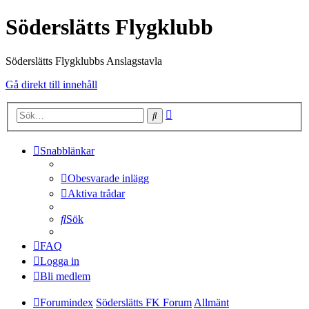
Söderslätts Flygklubb
Söderslätts Flygklubbs Anslagstavla
Gå direkt till innehåll
Avancerad
Sök
sökning
Snabblänkar
Obesvarade inlägg
Aktiva trådar
Sök
FAQ
Logga in
Bli medlem
Forumindex
Söderslätts FK Forum
Allmänt