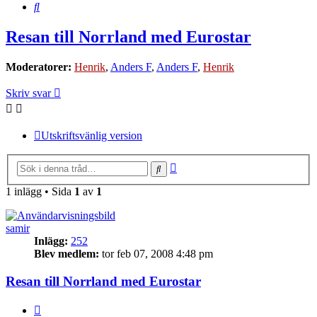
Sök
Resan till Norrland med Eurostar
Moderatorer:
Henrik
,
Anders F
,
Anders F
,
Henrik
Skriv svar
Utskriftsvänlig version
Avancerad
Sök
sökning
1 inlägg • Sida
1
av
1
samir
Inlägg:
252
Blev medlem:
tor feb 07, 2008 4:48 pm
Resan till Norrland med Eurostar
Citera