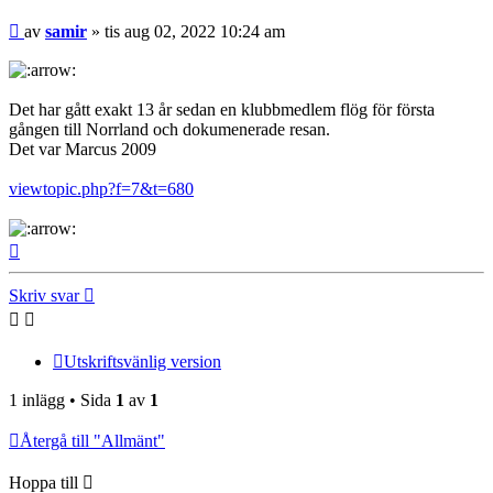
Inlägg
av
samir
»
tis aug 02, 2022 10:24 am
Det har gått exakt 13 år sedan en klubbmedlem flög för första
gången till Norrland och dokumenerade resan.
Det var Marcus 2009
viewtopic.php?f=7&t=680
Upp
Skriv svar
Utskriftsvänlig version
1 inlägg • Sida
1
av
1
Återgå till "Allmänt"
Hoppa till