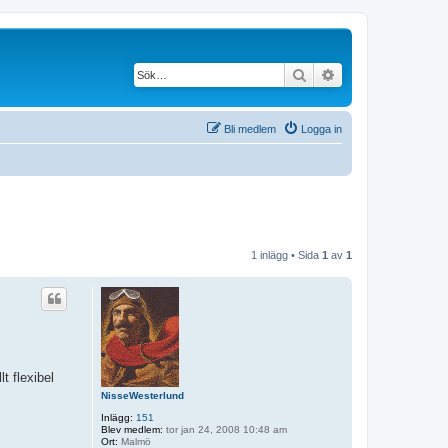
Sök
Avancerad söknin
Bli medlem
Logga in
1 inlägg • Sida
1
av
1
t flexibel
NisseWesterlund
Inlägg:
151
Blev medlem:
tor jan 24, 2008 10:48 am
Ort:
Malmö