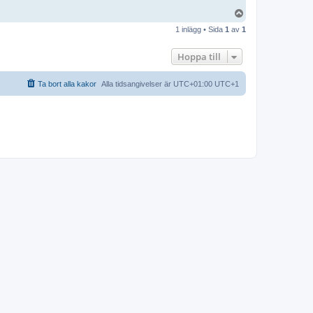
U
p
1 inlägg • Sida
1
av
1
p
Hoppa till
Ta bort alla kakor
Alla tidsangivelser är UTC+01:00 UTC+1