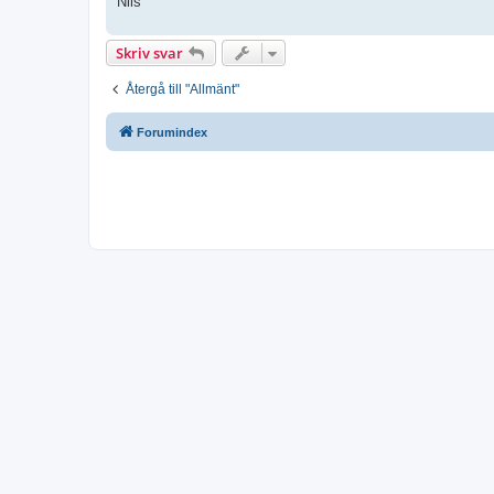
Nils
Skriv svar
Återgå till "Allmänt"
Forumindex