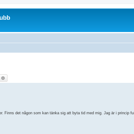
lubb
ök
Avancerad sökning
. Finns det någon som kan tänka sig att byta tid med mig. Jag är i princip full