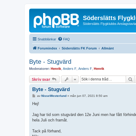
Söderslätts Flygk
Söderslätts Flygklubbs Anslagstavla
Snabblänkar
FAQ
Forumindex
Söderslätts FK Forum
Allmänt
Byte - Stugvärd
Moderatorer:
Henrik
,
Anders F
,
Anders F
,
Henrik
S
Skriv svar
Byte - Stugvärd
I
av
NisseWesterlund
»
mån jun 07, 2021 8:50 am
n
l
Hej!
ä
g
g
Jag har tid som stugvärd den 12e Juni men har fått förhinder
hela Juli och framåt.
Tack på förhand,