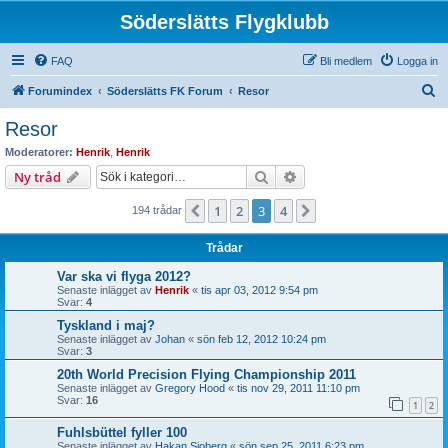
Söderslätts Flygklubb
FAQ
Bli medlem
Logga in
S
Forumindex
Söderslätts FK Forum
Resor
ö
Resor
k
Moderatorer:
Henrik
,
Henrik
Sök
Avancerad sökning
Ny tråd
1
2
3
4
Föregående
Nästa
194 trådar
Trådar
Var ska vi flyga 2012?
Senaste inlägget av
Henrik
«
tis apr 03, 2012 9:54 pm
Svar:
4
Tyskland i maj?
Senaste inlägget av
Johan
«
sön feb 12, 2012 10:24 pm
Svar:
3
20th World Precision Flying Championship 2011
Senaste inlägget av
Gregory Hood
«
tis nov 29, 2011 11:10 pm
Svar:
16
1
2
Fuhlsbüttel fyller 100
Senaste inlägget av
Hakan Sjoberg
«
sön sep 25, 2011 6:23 pm