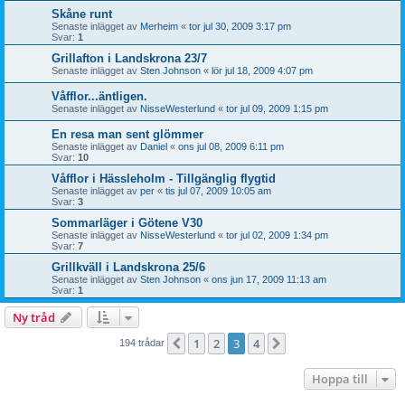
Skåne runt
Senaste inlägget av
Merheim
«
tor jul 30, 2009 3:17 pm
Svar:
1
Grillafton i Landskrona 23/7
Senaste inlägget av
Sten Johnson
«
lör jul 18, 2009 4:07 pm
Våfflor...äntligen.
Senaste inlägget av
NisseWesterlund
«
tor jul 09, 2009 1:15 pm
En resa man sent glömmer
Senaste inlägget av
Daniel
«
ons jul 08, 2009 6:11 pm
Svar:
10
Våfflor i Hässleholm - Tillgänglig flygtid
Senaste inlägget av
per
«
tis jul 07, 2009 10:05 am
Svar:
3
Sommarläger i Götene V30
Senaste inlägget av
NisseWesterlund
«
tor jul 02, 2009 1:34 pm
Svar:
7
Grillkväll i Landskrona 25/6
Senaste inlägget av
Sten Johnson
«
ons jun 17, 2009 11:13 am
Svar:
1
Ny tråd
1
2
3
4
Föregående
Nästa
194 trådar
Hoppa till