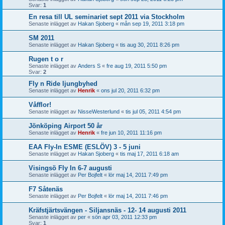
Svar:
1
En resa till UL seminariet sept 2011 via Stockholm
Senaste inlägget av
Hakan Sjoberg
«
mån sep 19, 2011 3:18 pm
SM 2011
Senaste inlägget av
Hakan Sjoberg
«
tis aug 30, 2011 8:26 pm
Rugen t o r
Senaste inlägget av
Anders S
«
fre aug 19, 2011 5:50 pm
Svar:
2
Fly n Ride ljungbyhed
Senaste inlägget av
Henrik
«
ons jul 20, 2011 6:32 pm
Våfflor!
Senaste inlägget av
NisseWesterlund
«
tis jul 05, 2011 4:54 pm
Jönköping Airport 50 år
Senaste inlägget av
Henrik
«
fre jun 10, 2011 11:16 pm
EAA Fly-In ESME (ESLÖV) 3 - 5 juni
Senaste inlägget av
Hakan Sjoberg
«
tis maj 17, 2011 6:18 am
Visingsö Fly In 6-7 augusti
Senaste inlägget av
Per Bojfelt
«
lör maj 14, 2011 7:49 pm
F7 Såtenäs
Senaste inlägget av
Per Bojfelt
«
lör maj 14, 2011 7:46 pm
Kräfstjärtsvängen - Siljansnäs - 12- 14 augusti 2011
Senaste inlägget av
per
«
sön apr 03, 2011 12:33 pm
Svar:
1