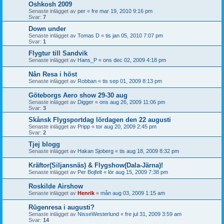
Oshkosh 2009
Senaste inlägget av
per
«
fre mar 19, 2010 9:16 pm
Svar:
7
Down under
Senaste inlägget av
Tomas D
«
tis jan 05, 2010 7:07 pm
Svar:
1
Flygtur till Sandvik
Senaste inlägget av
Hans_P
«
ons dec 02, 2009 4:18 pm
Nån Resa i höst
Senaste inlägget av
Robban
«
tis sep 01, 2009 8:13 pm
Göteborgs Aero show 29-30 aug
Senaste inlägget av
Digger
«
ons aug 26, 2009 11:06 pm
Svar:
3
Skånsk Flygsportdag lördagen den 22 augusti
Senaste inlägget av
Pripp
«
tor aug 20, 2009 2:45 pm
Svar:
2
Tjej blogg
Senaste inlägget av
Hakan Sjoberg
«
tis aug 18, 2009 8:32 pm
Kräftor(Siljansnäs) & Flygshow(Dala-Järna)!
Senaste inlägget av
Per Bojfelt
«
lör aug 15, 2009 7:38 pm
Roskilde Airshow
Senaste inlägget av
Henrik
«
mån aug 03, 2009 1:15 am
Rügenresa i augusti?
Senaste inlägget av
NisseWesterlund
«
fre jul 31, 2009 3:59 am
Svar:
14