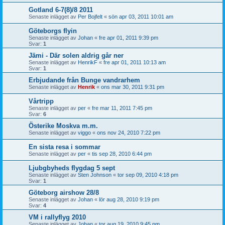
Gotland 6-7(8)/8 2011
Senaste inlägget av
Per Bojfelt
«
sön apr 03, 2011 10:01 am
Göteborgs flyin
Senaste inlägget av
Johan
«
fre apr 01, 2011 9:39 pm
Svar:
1
Jämi - Där solen aldrig går ner
Senaste inlägget av
HenrikF
«
fre apr 01, 2011 10:13 am
Svar:
1
Erbjudande från Bunge vandrarhem
Senaste inlägget av
Henrik
«
ons mar 30, 2011 9:31 pm
Vårtripp
Senaste inlägget av
per
«
fre mar 11, 2011 7:45 pm
Svar:
6
Österike Moskva m.m.
Senaste inlägget av
viggo
«
ons nov 24, 2010 7:22 pm
En sista resa i sommar
Senaste inlägget av
per
«
tis sep 28, 2010 6:44 pm
Ljubgbyheds flygdag 5 sept
Senaste inlägget av
Sten Johnson
«
tor sep 09, 2010 4:18 pm
Svar:
1
Göteborg airshow 28/8
Senaste inlägget av
Johan
«
lör aug 28, 2010 9:19 pm
Svar:
4
VM i rallyflyg 2010
Senaste inlägget av
Johan
«
tor aug 19, 2010 9:45 pm