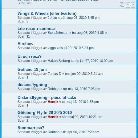
Svar:
26
1
2
Wings & Wheels (eller tvärtom)
Senaste inlägget av
Johan
«
sön aug 08, 2010 3:45 pm
Svar:
5
Lite resor i sommar
Senaste inlägget av
Sten Johnson
«
fre aug 06, 2010 1:05 pm
Svar:
11
Airshow
Senaste inlägget av
viggo
«
tis jul 20, 2010 8:44 pm
Ut och resa?
Senaste inlägget av
Hakan Sjoberg
«
sön jun 27, 2010 10:09 am
Gotland 19 juni
Senaste inlägget av
Tomas D
«
ons jun 02, 2010 5:21 am
Svar:
1
distansflygning
Senaste inlägget av
Robban
«
tor maj 13, 2010 7:03 pm
Distansflygning - piece of cake
Senaste inlägget av
Henrik
«
tor maj 13, 2010 1:55 pm
Svar:
1
Göteborg Fly In 29-30/5 2010
Senaste inlägget av
Henrik
«
sön maj 09, 2010 10:21 pm
Svar:
2
Sommarresa?
Senaste inlägget av
Robban
«
tis apr 06, 2010 7:29 am