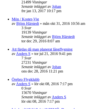
21499
Visningar
Senaste inlägget
av
Johan
fre jan 13, 2017 10:17 pm
Mön / Koster-Vig
av
Björn Härstedt
»
mån okt 31, 2016 10:56 am
3
Svar
19139
Visningar
Senaste inlägget
av
Björn Härstedt
tor dec 29, 2016 8:07 am
Att färdas då man planerat långflygning
av
Anders S
»
tor jul 21, 2016 9:41 pm
7
Svar
27231
Visningar
Senaste inlägget
av
Johan
ons dec 28, 2016 11:21 pm
Örebro Flygklubb
av
Anders S
»
lör okt 08, 2016 7:17 pm
0
Svar
15670
Visningar
Senaste inlägget
av
Anders S
lör okt 08, 2016 7:17 pm