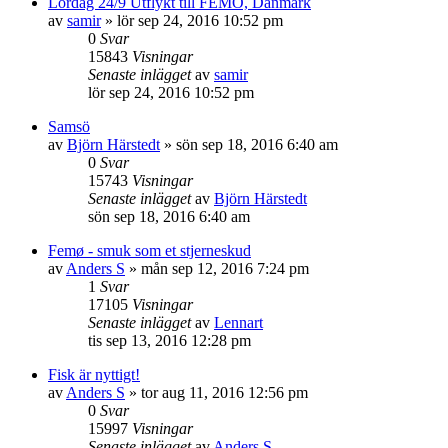
Lördag 24/9 Utflykt till FEMÖ, Danmark
av
samir
»
lör sep 24, 2016 10:52 pm
0
Svar
15843
Visningar
Senaste inlägget
av
samir
lör sep 24, 2016 10:52 pm
Samsö
av
Björn Härstedt
»
sön sep 18, 2016 6:40 am
0
Svar
15743
Visningar
Senaste inlägget
av
Björn Härstedt
sön sep 18, 2016 6:40 am
Femø - smuk som et stjerneskud
av
Anders S
»
mån sep 12, 2016 7:24 pm
1
Svar
17105
Visningar
Senaste inlägget
av
Lennart
tis sep 13, 2016 12:28 pm
Fisk är nyttigt!
av
Anders S
»
tor aug 11, 2016 12:56 pm
0
Svar
15997
Visningar
Senaste inlägget
av
Anders S