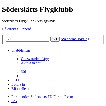
Söderslätts Flygklubb
Söderslätts Flygklubbs Anslagstavla
Gå direkt till innehåll
Avancerad sökning
Sök
Snabblänkar
Obesvarade inlägg
Aktiva trådar
Sök
FAQ
Logga in
Bli medlem
Forumindex
Söderslätts FK Forum
Resor
Sök