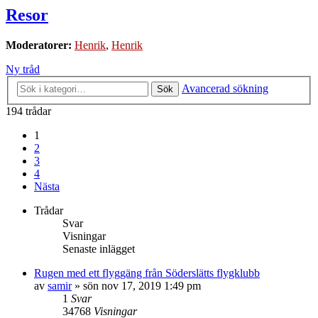
Resor
Moderatorer:
Henrik
,
Henrik
Ny tråd
Avancerad sökning
Sök
194 trådar
1
2
3
4
Nästa
Trådar
Svar
Visningar
Senaste inlägget
Rugen med ett flyggäng från Söderslätts flygklubb
av
samir
»
sön nov 17, 2019 1:49 pm
1
Svar
34768
Visningar