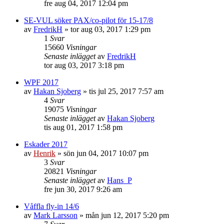
fre aug 04, 2017 12:04 pm
SE-VUL söker PAX/co-pilot för 15-17/8
av
FredrikH
»
tor aug 03, 2017 1:29 pm
1
Svar
15660
Visningar
Senaste inlägget
av
FredrikH
tor aug 03, 2017 3:18 pm
WPF 2017
av
Hakan Sjoberg
»
tis jul 25, 2017 7:57 am
4
Svar
19075
Visningar
Senaste inlägget
av
Hakan Sjoberg
tis aug 01, 2017 1:58 pm
Eskader 2017
av
Henrik
»
sön jun 04, 2017 10:07 pm
3
Svar
20821
Visningar
Senaste inlägget
av
Hans_P
fre jun 30, 2017 9:26 am
Våffla fly-in 14/6
av
Mark Larsson
»
mån jun 12, 2017 5:20 pm