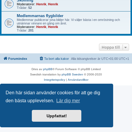
Skolning
Moderatorer:
Henrik
,
Henrik
Trådar:
52
Medlemmarnas flygbilder
Medlemmar publicerar sina bilder här. Vi väljer bästa i en omröstning och
utnämnar vinnare en gång om året.
Moderatorer:
Henrik
,
Henrik
Trådar:
201
Hoppa till
Forumindex
Ta bort alla kakor
Alla tidsangivelser är UTC+01:00 UTC+1
Drivs av
phpBB
® Forum Software © phpBB Limited
Swedish translation by
phpBB Sweden
© 2006-2020
Integritetspolicy
|
Användarvillkor
Den här sidan använder cookies för att ge dig
den bästa upplevelsen.
Lär dig mer
Uppfattat!