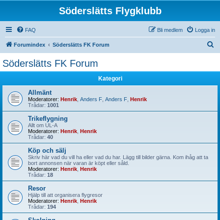
Söderslätts Flygklubb
FAQ
Bli medlem
Logga in
S
Forumindex
Söderslätts FK Forum
ö
Söderslätts FK Forum
k
Kategori
Allmänt
Moderatorer:
Henrik
,
Anders F
,
Anders F
,
Henrik
Trådar:
1001
Trikeflygning
Allt om UL-A
Moderatorer:
Henrik
,
Henrik
Trådar:
40
Köp och sälj
Skriv här vad du vill ha eller vad du har. Lägg till bilder gärna. Kom ihåg att ta
bort annonsen när varan är köpt eller såld.
Moderatorer:
Henrik
,
Henrik
Trådar:
18
Resor
Hjälp till att organisera flygresor
Moderatorer:
Henrik
,
Henrik
Trådar:
194