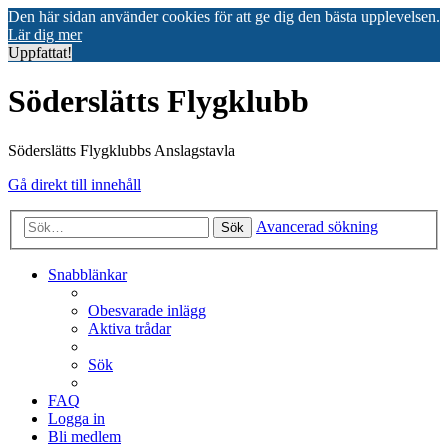
Den här sidan använder cookies för att ge dig den bästa upplevelsen.
Lär dig mer
Uppfattat!
Söderslätts Flygklubb
Söderslätts Flygklubbs Anslagstavla
Gå direkt till innehåll
Avancerad sökning
Sök
Snabblänkar
Obesvarade inlägg
Aktiva trådar
Sök
FAQ
Logga in
Bli medlem