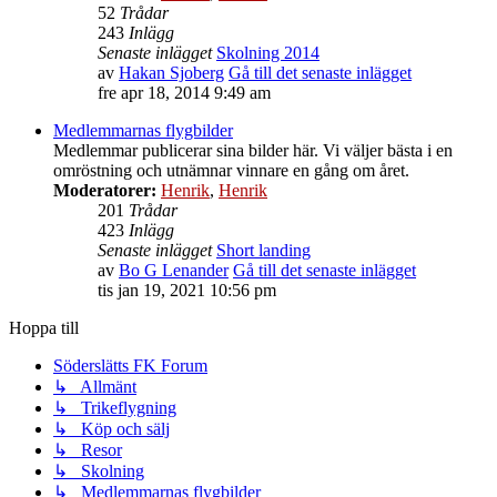
52
Trådar
243
Inlägg
Senaste inlägget
Skolning 2014
av
Hakan Sjoberg
Gå till det senaste inlägget
fre apr 18, 2014 9:49 am
Medlemmarnas flygbilder
Medlemmar publicerar sina bilder här. Vi väljer bästa i en
omröstning och utnämnar vinnare en gång om året.
Moderatorer:
Henrik
,
Henrik
201
Trådar
423
Inlägg
Senaste inlägget
Short landing
av
Bo G Lenander
Gå till det senaste inlägget
tis jan 19, 2021 10:56 pm
Hoppa till
Söderslätts FK Forum
↳ Allmänt
↳ Trikeflygning
↳ Köp och sälj
↳ Resor
↳ Skolning
↳ Medlemmarnas flygbilder