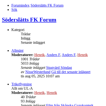
Forumindex
Söderslätts FK Forum
Sök
Söderslätts FK Forum
Kategori
Trådar
Inlägg
Senaste inlägget
Allmänt
Moderatorer:
Henrik
,
Anders F
,
Anders F
,
Henrik
1001
Trådar
5033
Inlägg
Senaste inlägget
Stugvärd Söndag
av
NisseWesterlund
Gå till det senaste inlägget
tis aug 05, 2025 10:07 am
Trikeflygning
Allt om UL-A
Moderatorer:
Henrik
,
Henrik
40
Trådar
93
Inlägg
Senaste inlägget
Film från Skånska Gyrokopterk…