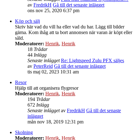
av
FredrikH
Gå till det senaste inlägget
ons nov 25, 2020 6:37 pm
Köp och sälj
Skriv här vad du vill ha eller vad du har. Lägg till bilder
gärna. Kom ihåg att ta bort annonsen när varan är köpt eller
såld.
Moderatorer:
Henrik
,
Henrik
18
Trådar
44
Inlägg
Senaste inlägget
Re: Lightspeed Zulu PFX säljes
av
PeterReid
Gå till det senaste inlägget
tis maj 02, 2023 10:31 am
Resor
Hjälp till att organisera flygresor
Moderatorer:
Henrik
,
Henrik
194
Trådar
672
Inlägg
Senaste inlägget
av
FredrikH
Gå till det senaste
inlägget
mån nov 18, 2019 12:31 pm
Skolning
Moderatorer:
Henrik
,
Henrik