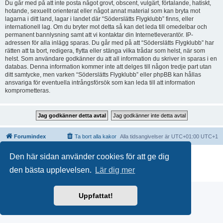
Du går med på att inte posta något grovt, obscent, vulgärt, förtalande, hatiskt,
hotande, sexuellt orienterat eller något annat material som kan bryta mot
lagarna i ditt land, lagar i landet där “Söderslätts Flygklubb” finns, eller
internationell lag. Om du bryter mot detta så kan det leda till omedelbar och
permanent bannlysning samt att vi kontaktar din Internetleverantör. IP-
adressen för alla inlägg sparas. Du går med på att “Söderslätts Flygklubb” har
rätten att ta bort, redigera, flytta eller stänga vilka trådar som helst, när som
helst. Som användare godkänner du att all information du skriver in sparas i en
databas. Denna information kommer inte att delges till någon tredje part utan
ditt samtycke, men varken “Söderslätts Flygklubb” eller phpBB kan hållas
ansvariga för eventuella intrångsförsök som kan leda till att information
komprometteras.
Forumindex
Ta bort alla kakor
Alla tidsangivelser är UTC+01:00 UTC+1
Drivs av
phpBB
® Forum Software © phpBB Limited
Den här sidan använder cookies för att ge dig
Swedish translation by
phpBB Sweden
© 2006-2020
den bästa upplevelsen.
Lär dig mer
Integritetspolicy
|
Användarvillkor
Uppfattat!