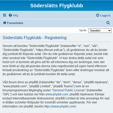
Söderslätts Flygklubb
FAQ
Logga in
S
Forumindex
ö
Språk:
k
Söderslätts Flygklubb - Registrering
Genom att besöka “Söderslätts Flygklubb” (hädanefter “vi”, “oss”, “vår”,
“Söderslätts Flygklubb”, “https://forum.estt.se”), så godkänner du att du binder
dig juridiskt till följande avtal. Om du inte godkänner följande avtal, besök inte
eller använd inte “Söderslätts Flygklubb”. Vi kan ändra detta avtal när som
helst och vi kommer att göra allt för att informera dig om ändringar, men det
vore klokt av dig att granska denna sida regelbundet på egen hand eftersom
fortsatt användning av “Söderslätts Flygklubb” även efter ändringar innebär att
du godkänner att du är juridiskt bunden till detta avtal.
Vårt forum drivs av phpBB (hädanefter “de”, “dem”, “deras”, “phpBB mjukvara”,
“www.phpbb.com”, “phpBB Limited”, “phpBB Teams”) som är en
forumprogramvara tillgänglig under “
General Public License
” (hädanefter
“GPL”) och kan laddas ner från
www.phpbb.com
. phpBB mjukvaran främjar
endast Internetbaserade diskussioner, phpBB Limited är inte ansvariga för vad
vi tillåter och/eller förbjuder för innehåll och/eller uppförande. För mer
information om phpBB, besök
https://www.phpbb.com/
.