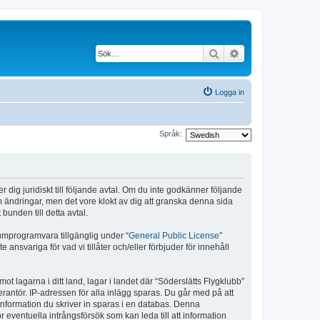
Sök
Avancerad söknin
Logga in
Språk:
r dig juridiskt till följande avtal. Om du inte godkänner följande
om ändringar, men det vore klokt av dig att granska denna sida
bunden till detta avtal.
umprogramvara tillgänglig under “
General Public License
”
nsvariga för vad vi tillåter och/eller förbjuder för innehåll
ot lagarna i ditt land, lagar i landet där “Söderslätts Flygklubb”
verantör. IP-adressen för alla inlägg sparas. Du går med på att
l information du skriver in sparas i en databas. Denna
 eventuella intrångsförsök som kan leda till att information