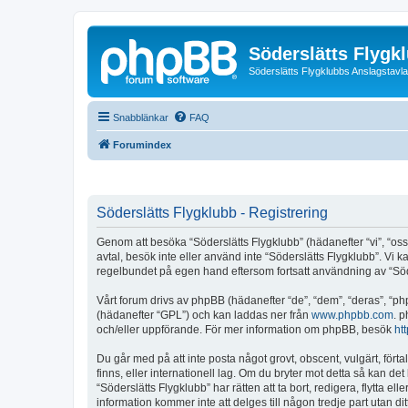
Söderslätts Flygk
Söderslätts Flygklubbs Anslagstavla
Snabblänkar
FAQ
Forumindex
Söderslätts Flygklubb - Registrering
Genom att besöka “Söderslätts Flygklubb” (hädanefter “vi”, “oss”, 
avtal, besök inte eller använd inte “Söderslätts Flygklubb”. Vi 
regelbundet på egen hand eftersom fortsatt användning av “Söders
Vårt forum drivs av phpBB (hädanefter “de”, “dem”, “deras”, 
(hädanefter “GPL”) och kan laddas ner från
www.phpbb.com
. p
och/eller uppförande. För mer information om phpBB, besök
ht
Du går med på att inte posta något grovt, obscent, vulgärt, förta
finns, eller internationell lag. Om du bryter mot detta så kan d
“Söderslätts Flygklubb” har rätten att ta bort, redigera, flytta 
information kommer inte att delges till någon tredje part utan d