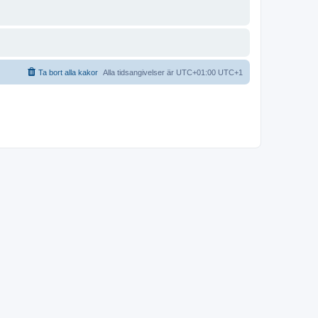
Ta bort alla kakor
Alla tidsangivelser är UTC+01:00 UTC+1