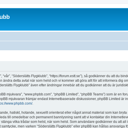
lubb
“vår”, “Söderslätts Flygklubb”, “https://forum.estt.se”), så godkänner du att du binde
kan ändra detta avtal när som helst och vi kommer att göra allt för att informera dig 
lätts Flygklubb” även efter ändringar innebär att du godkänner att du är juridiskt 
“phpBB mjukvara”, “www.phpbb.com”, “phpBB Limited”, “phpBB Teams”) som är en for
hpBB mjukvaran främjar endast Internetbaserade diskussioner, phpBB Limited är inte a
tps://www.phpbb.com/
.
lande, hatiskt, hotande, sexuellt orienterat eller något annat material som kan bryta m
et leda till omedelbar och permanent bannlysning samt att vi kontaktar din Internetle
eller stänga vilka trådar som helst, när som helst. Som användare godkänner du att al
itt samtycke, men varken “Söderslätts Flygklubb” eller phpBB kan hållas ansvariga för