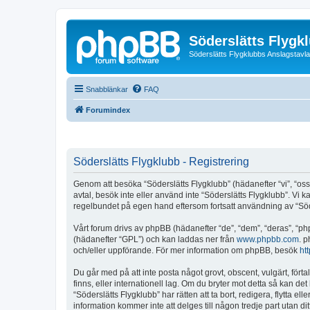
Söderslätts Flygk
Söderslätts Flygklubbs Anslagstavla
Snabblänkar
FAQ
Forumindex
Söderslätts Flygklubb - Registrering
Genom att besöka “Söderslätts Flygklubb” (hädanefter “vi”, “oss”, 
avtal, besök inte eller använd inte “Söderslätts Flygklubb”. Vi 
regelbundet på egen hand eftersom fortsatt användning av “Söders
Vårt forum drivs av phpBB (hädanefter “de”, “dem”, “deras”, 
(hädanefter “GPL”) och kan laddas ner från
www.phpbb.com
. p
och/eller uppförande. För mer information om phpBB, besök
ht
Du går med på att inte posta något grovt, obscent, vulgärt, förta
finns, eller internationell lag. Om du bryter mot detta så kan d
“Söderslätts Flygklubb” har rätten att ta bort, redigera, flytta 
information kommer inte att delges till någon tredje part utan d