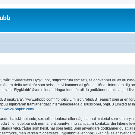
lubb
“vår”, “Söderslätts Flygklubb”, “https://forum.estt.se”), så godkänner du att du binde
kan ändra detta avtal när som helst och vi kommer att göra allt för att informera dig 
lätts Flygklubb” även efter ändringar innebär att du godkänner att du är juridiskt 
“phpBB mjukvara”, “www.phpbb.com”, “phpBB Limited”, “phpBB Teams”) som är en for
hpBB mjukvaran främjar endast Internetbaserade diskussioner, phpBB Limited är inte a
tps://www.phpbb.com/
.
lande, hatiskt, hotande, sexuellt orienterat eller något annat material som kan bryta m
et leda till omedelbar och permanent bannlysning samt att vi kontaktar din Internetle
eller stänga vilka trådar som helst, när som helst. Som användare godkänner du att al
itt samtycke, men varken “Söderslätts Flygklubb” eller phpBB kan hållas ansvariga för