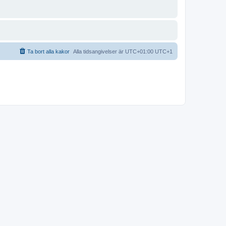
Ta bort alla kakor
Alla tidsangivelser är UTC+01:00 UTC+1