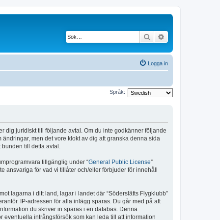
Sök
Avancerad söknin
Logga in
Språk:
r dig juridiskt till följande avtal. Om du inte godkänner följande
om ändringar, men det vore klokt av dig att granska denna sida
bunden till detta avtal.
umprogramvara tillgänglig under “
General Public License
”
nsvariga för vad vi tillåter och/eller förbjuder för innehåll
ot lagarna i ditt land, lagar i landet där “Söderslätts Flygklubb”
verantör. IP-adressen för alla inlägg sparas. Du går med på att
l information du skriver in sparas i en databas. Denna
 eventuella intrångsförsök som kan leda till att information