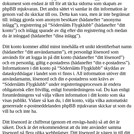
dokument som endast är till för att täcka sidorna som skapats av
phpBB mjukvaran. Det andra sättet vi samlar in din information är
genom vad du skickar till oss. Detta kan vara, men är inte begränsat
till: inlägg gjorda som anonym besökare (hädanefter “anonyma
inlägg”), registrering på “Söderslätts Flygklubb” (hädanefter “ditt
konto”) och inlägg sparade av dig efter din registrering och medan
du är inloggad (hädanefter “dina inlägg”).
Ditt konto kommer alltid minst innehålla ett unikt identifierbart namn
(hädanefter “ditt användarnamn”), ett personligt lösenord som
används för att logga in på ditt konto (hädanefter “ditt lösenord”)
och en personlig, giltig e-postadress (hädanefter “din e-postadress”).
Informationen i ditt konto på “Söderslätts Flygklubb” skyddas av
dataskyddslagar i landet som vi finns i. All information utöver ditt
användarnamn, lösenord och din e-postadress som krävs av
“Söderslätts Flygklubb” under registreringsprocessen är endera
obligatorisk eller frivillig, enligt forumledningens val. Du kan enligt
forumledningens val välja vilken information i ditt konto som ska
visas publikt. Vidare så kan du, i ditt konto, välja vilka automatiskt
genererade e-postmeddelanden phpBB mjukvaran skickar ut som du
vill ha och inte ha.
Ditt lösenord är chiffrerat (genom ett envägs-hash) så att det är
säkert. Dock är det rekommenderat att du inte använder samma
lösenord på flera olika webbplatser. Ditt lösenord är vägen in till ditt