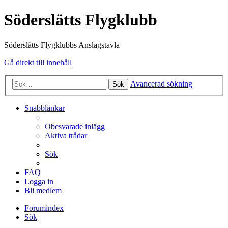
Söderslätts Flygklubb
Söderslätts Flygklubbs Anslagstavla
Gå direkt till innehåll
Avancerad sökning
Sök
Snabblänkar
Obesvarade inlägg
Aktiva trådar
Sök
FAQ
Logga in
Bli medlem
Forumindex
Sök