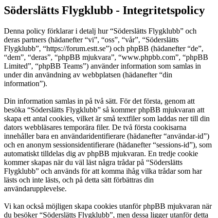
Söderslätts Flygklubb - Integritetspolicy
Denna policy förklarar i detalj hur “Söderslätts Flygklubb” och
deras partners (hädanefter “vi”, “oss”, “vår”, “Söderslätts
Flygklubb”, “https://forum.estt.se”) och phpBB (hädanefter “de”,
“dem”, “deras”, “phpBB mjukvara”, “www.phpbb.com”, “phpBB
Limited”, “phpBB Teams”) använder information som samlas in
under din användning av webbplatsen (hädanefter “din
information”).
Din information samlas in på två sätt. För det första, genom att
besöka “Söderslätts Flygklubb” så kommer phpBB mjukvaran att
skapa ett antal cookies, vilket är små textfiler som laddas ner till din
dators webbläsares temporära filer. De två första cookisarna
innehåller bara en användaridentifierare (hädanefter “användar-id”)
och en anonym sessionsidentifierare (hädanefter “sessions-id”), som
automatiskt tilldelas dig av phpBB mjukvaran. En tredje cookie
kommer skapas när du väl läst några trådar på “Söderslätts
Flygklubb” och används för att komma ihåg vilka trådar som har
lästs och inte lästs, och på detta sätt förbättras din
användarupplevelse.
Vi kan också möjligen skapa cookies utanför phpBB mjukvaran när
du besöker “Söderslätts Flygklubb”, men dessa ligger utanför detta