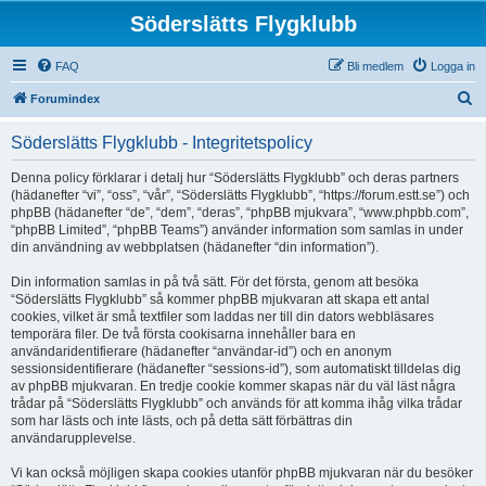
Söderslätts Flygklubb
FAQ
Bli medlem
Logga in
S
Forumindex
ö
Söderslätts Flygklubb - Integritetspolicy
k
Denna policy förklarar i detalj hur “Söderslätts Flygklubb” och deras partners
(hädanefter “vi”, “oss”, “vår”, “Söderslätts Flygklubb”, “https://forum.estt.se”) och
phpBB (hädanefter “de”, “dem”, “deras”, “phpBB mjukvara”, “www.phpbb.com”,
“phpBB Limited”, “phpBB Teams”) använder information som samlas in under
din användning av webbplatsen (hädanefter “din information”).
Din information samlas in på två sätt. För det första, genom att besöka
“Söderslätts Flygklubb” så kommer phpBB mjukvaran att skapa ett antal
cookies, vilket är små textfiler som laddas ner till din dators webbläsares
temporära filer. De två första cookisarna innehåller bara en
användaridentifierare (hädanefter “användar-id”) och en anonym
sessionsidentifierare (hädanefter “sessions-id”), som automatiskt tilldelas dig
av phpBB mjukvaran. En tredje cookie kommer skapas när du väl läst några
trådar på “Söderslätts Flygklubb” och används för att komma ihåg vilka trådar
som har lästs och inte lästs, och på detta sätt förbättras din
användarupplevelse.
Vi kan också möjligen skapa cookies utanför phpBB mjukvaran när du besöker