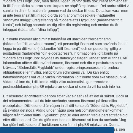
“Söderslätts Flygklubb”, men dessa ligger utanför detta dokument som endast
är till för att täcka sidorna som skapats av phpBB mjukvaran. Det andra sättet vi
samlar in din information är genom vad du skickar till oss. Detta kan vara, men
är inte begränsat till: inlägg gjorda som anonym besökare (hädanefter
“anonyma inlägg”), registrering på “Söderslätts Flygklubb” (hädanefter “ditt
konto”) och inlägg sparade av dig efter din registrering och medan du är
inloggad (hädanefter “dina inlägg”).
Ditt konto kommer alltid minst innehålla ett unikt identifierbart namn
(hädanefter “ditt användarnamn”), ett personligt lösenord som används för att
logga in på ditt konto (hädanefter “ditt lösenord”) och en personlig, giltig e-
postadress (hädanefter “din e-postadress”). Informationen i ditt konto på
“Söderslätts Flygklubb” skyddas av dataskyddslagar i landet som vi finns i. All
information utöver ditt användarnamn, lösenord och din e-postadress som
krävs av “Söderslätts Flygklubb” under registreringsprocessen är endera
obligatorisk eller frivillig, enligt forumledningens val. Du kan enligt
forumledningens val välja vilken information i ditt konto som ska visas publikt.
Vidare så kan du, i ditt konto, välja vilka automatiskt genererade e-
postmeddelanden phpBB mjukvaran skickar ut som du vill ha och inte ha.
Ditt lösenord är chiffrerat (genom ett envägs-hash) så att det är säkert. Dock är
det rekommenderat att du inte använder samma lösenord på flera olika
webbplatser. Ditt lösenord är vägen in till ditt konto på “Söderslätts Flygklubb”,
så skydda det noga. Aldrig under några som helst omständigheter kommer
någon från “Söderslätts Flygklubb”, phpBB eller annan tredje part att fråga dig
efter ditt lösenord. Om du glömmer bort ditt lösenord så kan du använda “Jag
har glömt mitt lösenord”-funktionen som finns i phpBB mjukvaran. Denna
process kommer att be dig om ditt användarnamn och din e-postadress, sen