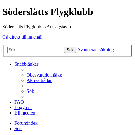
Söderslätts Flygklubb
Söderslätts Flygklubbs Anslagstavla
Gå direkt till innehåll
Avancerad sökning
Sök
Snabblänkar
Obesvarade inlägg
Aktiva trådar
Sök
FAQ
Logga in
Bli medlem
Forumindex
Sök