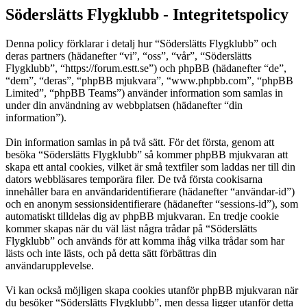
Söderslätts Flygklubb - Integritetspolicy
Denna policy förklarar i detalj hur “Söderslätts Flygklubb” och
deras partners (hädanefter “vi”, “oss”, “vår”, “Söderslätts
Flygklubb”, “https://forum.estt.se”) och phpBB (hädanefter “de”,
“dem”, “deras”, “phpBB mjukvara”, “www.phpbb.com”, “phpBB
Limited”, “phpBB Teams”) använder information som samlas in
under din användning av webbplatsen (hädanefter “din
information”).
Din information samlas in på två sätt. För det första, genom att
besöka “Söderslätts Flygklubb” så kommer phpBB mjukvaran att
skapa ett antal cookies, vilket är små textfiler som laddas ner till din
dators webbläsares temporära filer. De två första cookisarna
innehåller bara en användaridentifierare (hädanefter “användar-id”)
och en anonym sessionsidentifierare (hädanefter “sessions-id”), som
automatiskt tilldelas dig av phpBB mjukvaran. En tredje cookie
kommer skapas när du väl läst några trådar på “Söderslätts
Flygklubb” och används för att komma ihåg vilka trådar som har
lästs och inte lästs, och på detta sätt förbättras din
användarupplevelse.
Vi kan också möjligen skapa cookies utanför phpBB mjukvaran när
du besöker “Söderslätts Flygklubb”, men dessa ligger utanför detta