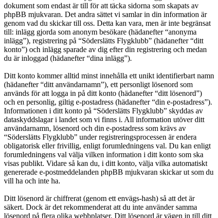
dokument som endast är till för att täcka sidorna som skapats av
phpBB mjukvaran. Det andra sättet vi samlar in din information är
genom vad du skickar till oss. Detta kan vara, men är inte begränsat
till: inlägg gjorda som anonym besökare (hädanefter “anonyma
inlägg”), registrering på “Söderslätts Flygklubb” (hädanefter “ditt
konto”) och inlägg sparade av dig efter din registrering och medan
du är inloggad (hädanefter “dina inlägg”).
Ditt konto kommer alltid minst innehålla ett unikt identifierbart namn
(hädanefter “ditt användarnamn”), ett personligt lösenord som
används för att logga in på ditt konto (hädanefter “ditt lösenord”)
och en personlig, giltig e-postadress (hädanefter “din e-postadress”).
Informationen i ditt konto på “Söderslätts Flygklubb” skyddas av
dataskyddslagar i landet som vi finns i. All information utöver ditt
användarnamn, lösenord och din e-postadress som krävs av
“Söderslätts Flygklubb” under registreringsprocessen är endera
obligatorisk eller frivillig, enligt forumledningens val. Du kan enligt
forumledningens val välja vilken information i ditt konto som ska
visas publikt. Vidare så kan du, i ditt konto, välja vilka automatiskt
genererade e-postmeddelanden phpBB mjukvaran skickar ut som du
vill ha och inte ha.
Ditt lösenord är chiffrerat (genom ett envägs-hash) så att det är
säkert. Dock är det rekommenderat att du inte använder samma
lösenord på flera olika webbplatser. Ditt lösenord är vägen in till ditt