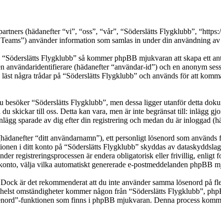
partners (hädanefter “vi”, “oss”, “vår”, “Söderslätts Flygklubb”, “http
s”) använder information som samlas in under din användning av we
a “Söderslätts Flygklubb” så kommer phpBB mjukvaran att skapa ett antal 
en användaridentifierare (hädanefter “användar-id”) och en anonym sessio
t några trådar på “Söderslätts Flygklubb” och används för att komma ihå
besöker “Söderslätts Flygklubb”, men dessa ligger utanför detta dokum
 du skickar till oss. Detta kan vara, men är inte begränsat till: inläg
inlägg sparade av dig efter din registrering och medan du är inloggad (h
(hädanefter “ditt användarnamn”), ett personligt lösenord som används fö
ationen i ditt konto på “Söderslätts Flygklubb” skyddas av dataskyddslag
er registreringsprocessen är endera obligatorisk eller frivillig, enligt
itt konto, välja vilka automatiskt genererade e-postmeddelanden phpBB mj
t. Dock är det rekommenderat att du inte använder samma lösenord på fler
helst omständigheter kommer någon från “Söderslätts Flygklubb”, phpBB 
ösenord”-funktionen som finns i phpBB mjukvaran. Denna process komme