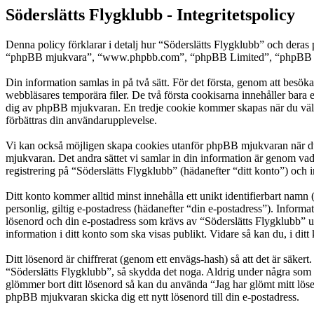
Söderslätts Flygklubb - Integritetspolicy
Denna policy förklarar i detalj hur “Söderslätts Flygklubb” och deras 
“phpBB mjukvara”, “www.phpbb.com”, “phpBB Limited”, “phpBB Team
Din information samlas in på två sätt. För det första, genom att besök
webbläsares temporära filer. De två första cookisarna innehåller bara 
dig av phpBB mjukvaran. En tredje cookie kommer skapas när du väl läs
förbättras din användarupplevelse.
Vi kan också möjligen skapa cookies utanför phpBB mjukvaran när du 
mjukvaran. Det andra sättet vi samlar in din information är genom vad
registrering på “Söderslätts Flygklubb” (hädanefter “ditt konto”) och 
Ditt konto kommer alltid minst innehålla ett unikt identifierbart namn 
personlig, giltig e-postadress (hädanefter “din e-postadress”). Inform
lösenord och din e-postadress som krävs av “Söderslätts Flygklubb” und
information i ditt konto som ska visas publikt. Vidare så kan du, i d
Ditt lösenord är chiffrerat (genom ett envägs-hash) så att det är säker
“Söderslätts Flygklubb”, så skydda det noga. Aldrig under några som 
glömmer bort ditt lösenord så kan du använda “Jag har glömt mitt l
phpBB mjukvaran skicka dig ett nytt lösenord till din e-postadress.