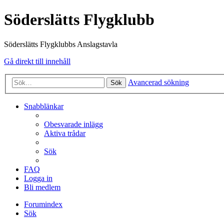
Söderslätts Flygklubb
Söderslätts Flygklubbs Anslagstavla
Gå direkt till innehåll
Avancerad sökning
Sök
Snabblänkar
Obesvarade inlägg
Aktiva trådar
Sök
FAQ
Logga in
Bli medlem
Forumindex
Sök