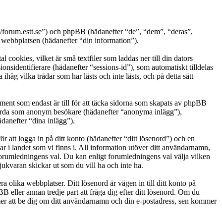
s://forum.estt.se”) och phpBB (hädanefter “de”, “dem”, “deras”,
bbplatsen (hädanefter “din information”).
cookies, vilket är små textfiler som laddas ner till din dators
nsidentifierare (hädanefter “sessions-id”), som automatiskt tilldelas
g vilka trådar som har lästs och inte lästs, och på detta sätt
ent som endast är till för att täcka sidorna som skapats av phpBB
g gjorda som anonym besökare (hädanefter “anonyma inlägg”),
ädanefter “dina inlägg”).
r att logga in på ditt konto (hädanefter “ditt lösenord”) och en
ar i landet som vi finns i. All information utöver ditt användarnamn,
 forumledningens val. Du kan enligt forumledningens val välja vilken
ukvaran skickar ut som du vill ha och inte ha.
a olika webbplatser. Ditt lösenord är vägen in till ditt konto på
eller annan tredje part att fråga dig efter ditt lösenord. Om du
r att be dig om ditt användarnamn och din e-postadress, sen kommer