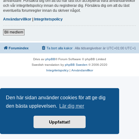
användare. Försäkra dig om att du har läst och accepterat våra användarvillkor
och vår integritetspolicy innan du registrerar dig. Försäkra dig om att du läst
eventuella forumregler innan du skriver något.
Användarvillkor
|
Integritetspolicy
Bli medlem
Forumindex
Ta bort alla kakor
Alla tidsangivelser är UTC+01:00 UTC+1
Drivs av
phpBB
® Forum Software © phpBB Limited
Swedish translation by
phpBB Sweden
© 2006-2020
Integritetspolicy
|
Användarvillkor
Den här sidan använder cookies för att ge dig
den bästa upplevelsen.
Lär dig mer
Uppfattat!