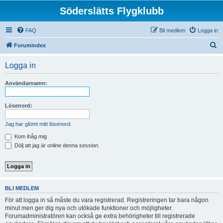
Söderslätts Flygklubb
FAQ
Bli medlem
Logga in
S
Forumindex
ö
Logga in
k
Användarnamn:
Lösenord:
Jag har glömt mitt lösenord.
Kom ihåg mig
Dölj att jag är online denna session.
BLI MEDLEM
För att logga in så måste du vara registrerad. Registreringen tar bara någon
minut men ger dig nya och utökade funktioner och möjligheter.
Forumadministratören kan också ge extra behörigheter till registrerade