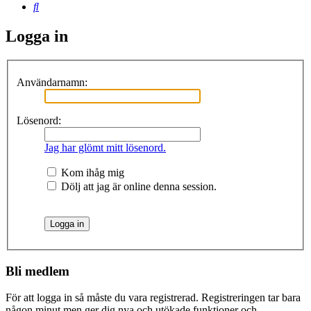
Sök
Logga in
Användarnamn:
Lösenord:
Jag har glömt mitt lösenord.
Kom ihåg mig
Dölj att jag är online denna session.
Bli medlem
För att logga in så måste du vara registrerad. Registreringen tar bara
någon minut men ger dig nya och utökade funktioner och