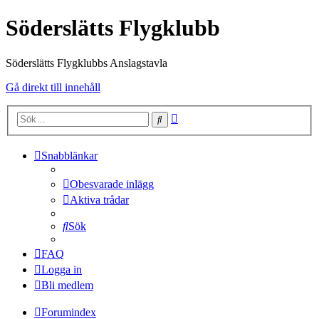
Söderslätts Flygklubb
Söderslätts Flygklubbs Anslagstavla
Gå direkt till innehåll
Avancerad
Sök
sökning
Snabblänkar
Obesvarade inlägg
Aktiva trådar
Sök
FAQ
Logga in
Bli medlem
Forumindex