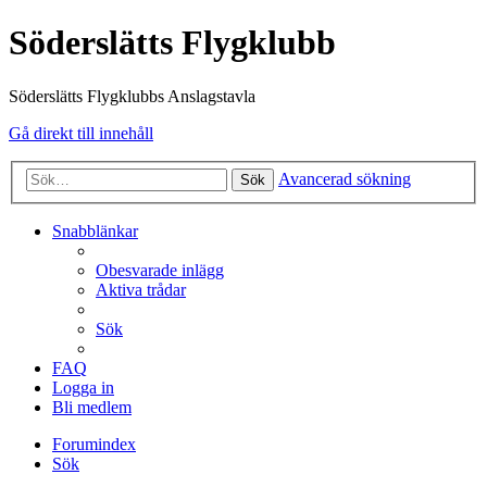
Söderslätts Flygklubb
Söderslätts Flygklubbs Anslagstavla
Gå direkt till innehåll
Avancerad sökning
Sök
Snabblänkar
Obesvarade inlägg
Aktiva trådar
Sök
FAQ
Logga in
Bli medlem
Forumindex
Sök