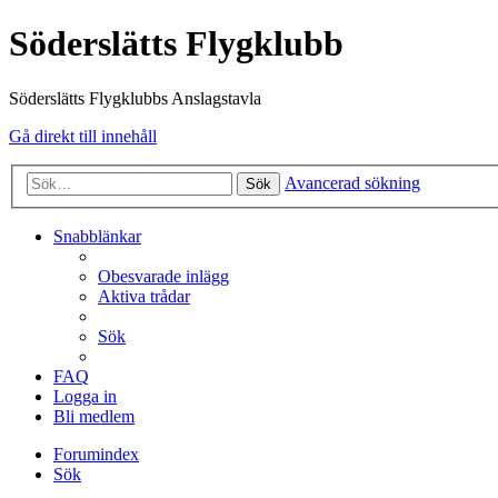
Söderslätts Flygklubb
Söderslätts Flygklubbs Anslagstavla
Gå direkt till innehåll
Avancerad sökning
Sök
Snabblänkar
Obesvarade inlägg
Aktiva trådar
Sök
FAQ
Logga in
Bli medlem
Forumindex
Sök