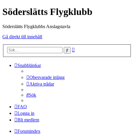
Söderslätts Flygklubb
Söderslätts Flygklubbs Anslagstavla
Gå direkt till innehåll
Avancerad
Sök
sökning
Snabblänkar
Obesvarade inlägg
Aktiva trådar
Sök
FAQ
Logga in
Bli medlem
Forumindex