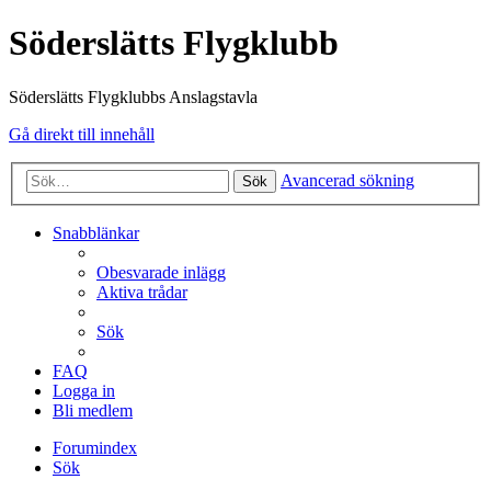
Söderslätts Flygklubb
Söderslätts Flygklubbs Anslagstavla
Gå direkt till innehåll
Avancerad sökning
Sök
Snabblänkar
Obesvarade inlägg
Aktiva trådar
Sök
FAQ
Logga in
Bli medlem
Forumindex
Sök