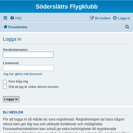
Söderslätts Flygklubb
FAQ
Bli medlem
Logga in
S
Forumindex
ö
Logga in
k
Användarnamn:
Lösenord:
Jag har glömt mitt lösenord.
Kom ihåg mig
Dölj att jag är online denna session.
BLI MEDLEM
För att logga in så måste du vara registrerad. Registreringen tar bara någon
minut men ger dig nya och utökade funktioner och möjligheter.
Forumadministratören kan också ge extra behörigheter till registrerade