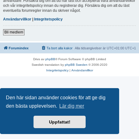
användare. Försäkra dig om att du har läst och accepterat våra användarvillkor
och vår integritetspolicy innan du registrerar dig. Försäkra dig om att du läst
eventuella forumregler innan du skriver något.
Användarvillkor
|
Integritetspolicy
Bli medlem
Forumindex
Ta bort alla kakor
Alla tidsangivelser är UTC+01:00 UTC+1
Drivs av
phpBB
® Forum Software © phpBB Limited
Swedish translation by
phpBB Sweden
© 2006-2020
Integritetspolicy
|
Användarvillkor
Den här sidan använder cookies för att ge dig
den bästa upplevelsen.
Lär dig mer
Uppfattat!