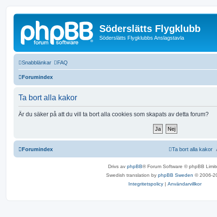
Söderslätts Flygklubb
Söderslätts Flygklubbs Anslagstavla
Snabblänkar
FAQ
Forumindex
Ta bort alla kakor
Är du säker på att du vill ta bort alla cookies som skapats av detta forum?
Forumindex
Ta bort alla kakor
Drivs av
phpBB
® Forum Software © phpBB Limit
Swedish translation by
phpBB Sweden
© 2006-2
Integritetspolicy
|
Användarvillkor