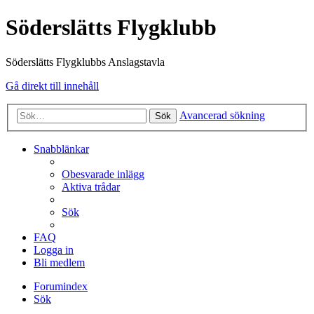
Söderslätts Flygklubb
Söderslätts Flygklubbs Anslagstavla
Gå direkt till innehåll
Avancerad sökning
Sök
Snabblänkar
Obesvarade inlägg
Aktiva trådar
Sök
FAQ
Logga in
Bli medlem
Forumindex
Sök