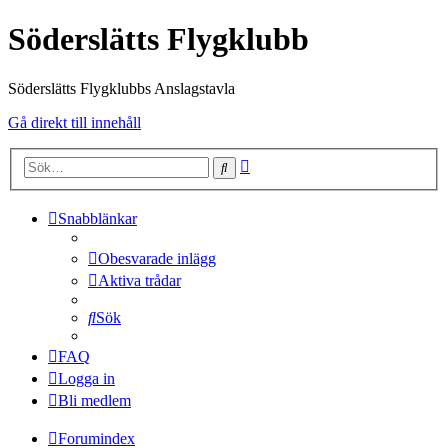
Söderslätts Flygklubb
Söderslätts Flygklubbs Anslagstavla
Gå direkt till innehåll
Avancerad
Sök
sökning
Snabblänkar
Obesvarade inlägg
Aktiva trådar
Sök
FAQ
Logga in
Bli medlem
Forumindex