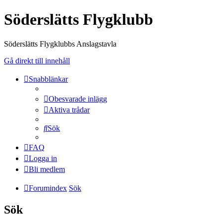
Söderslätts Flygklubb
Söderslätts Flygklubbs Anslagstavla
Gå direkt till innehåll
Snabblänkar
Obesvarade inlägg
Aktiva trådar
Sök
FAQ
Logga in
Bli medlem
Forumindex
Sök
Sök