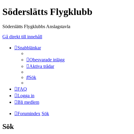
Söderslätts Flygklubb
Söderslätts Flygklubbs Anslagstavla
Gå direkt till innehåll
Snabblänkar
Obesvarade inlägg
Aktiva trådar
Sök
FAQ
Logga in
Bli medlem
Forumindex
Sök
Sök