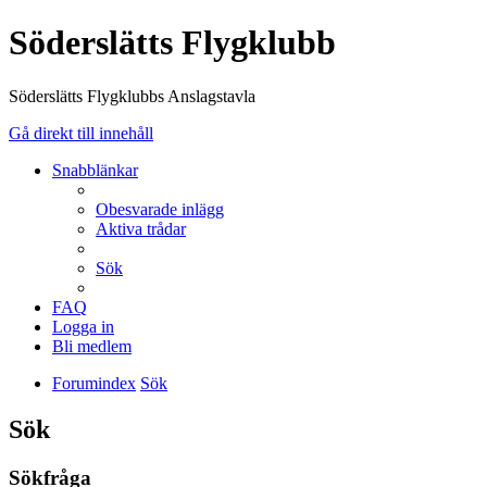
Söderslätts Flygklubb
Söderslätts Flygklubbs Anslagstavla
Gå direkt till innehåll
Snabblänkar
Obesvarade inlägg
Aktiva trådar
Sök
FAQ
Logga in
Bli medlem
Forumindex
Sök
Sök
Sökfråga