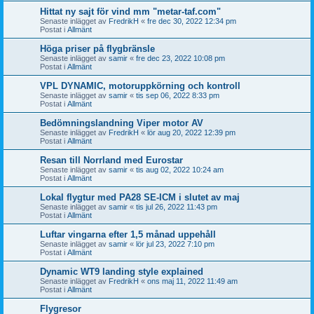
Hittat ny sajt för vind mm "metar-taf.com"
Senaste inlägget av
FredrikH
«
fre dec 30, 2022 12:34 pm
Postat i
Allmänt
Höga priser på flygbränsle
Senaste inlägget av
samir
«
fre dec 23, 2022 10:08 pm
Postat i
Allmänt
VPL DYNAMIC, motoruppkörning och kontroll
Senaste inlägget av
samir
«
tis sep 06, 2022 8:33 pm
Postat i
Allmänt
Bedömningslandning Viper motor AV
Senaste inlägget av
FredrikH
«
lör aug 20, 2022 12:39 pm
Postat i
Allmänt
Resan till Norrland med Eurostar
Senaste inlägget av
samir
«
tis aug 02, 2022 10:24 am
Postat i
Allmänt
Lokal flygtur med PA28 SE-ICM i slutet av maj
Senaste inlägget av
samir
«
tis jul 26, 2022 11:43 pm
Postat i
Allmänt
Luftar vingarna efter 1,5 månad uppehåll
Senaste inlägget av
samir
«
lör jul 23, 2022 7:10 pm
Postat i
Allmänt
Dynamic WT9 landing style explained
Senaste inlägget av
FredrikH
«
ons maj 11, 2022 11:49 am
Postat i
Allmänt
Flygresor