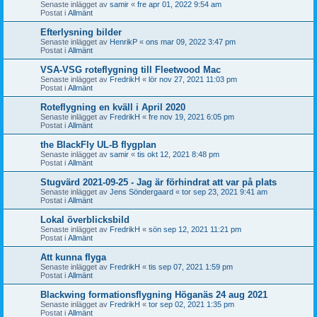
Senaste inlägget av
samir
«
fre apr 01, 2022 9:54 am
Postat i
Allmänt
Efterlysning bilder
Senaste inlägget av
HenrikP
«
ons mar 09, 2022 3:47 pm
Postat i
Allmänt
VSA-VSG roteflygning till Fleetwood Mac
Senaste inlägget av
FredrikH
«
lör nov 27, 2021 11:03 pm
Postat i
Allmänt
Roteflygning en kväll i April 2020
Senaste inlägget av
FredrikH
«
fre nov 19, 2021 6:05 pm
Postat i
Allmänt
the BlackFly UL-B flygplan
Senaste inlägget av
samir
«
tis okt 12, 2021 8:48 pm
Postat i
Allmänt
Stugvärd 2021-09-25 - Jag är förhindrat att var på plats
Senaste inlägget av
Jens Söndergaard
«
tor sep 23, 2021 9:41 am
Postat i
Allmänt
Lokal överblicksbild
Senaste inlägget av
FredrikH
«
sön sep 12, 2021 11:21 pm
Postat i
Allmänt
Att kunna flyga
Senaste inlägget av
FredrikH
«
tis sep 07, 2021 1:59 pm
Postat i
Allmänt
Blackwing formationsflygning Höganäs 24 aug 2021
Senaste inlägget av
FredrikH
«
tor sep 02, 2021 1:35 pm
Postat i
Allmänt