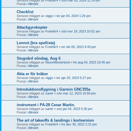
Senaste inlägget av
FredrikH
«
sön mar 03, 2024 11:14 pm
Postat i
Allmänt
Checklist
Senaste inlägget av
viggo
«
tor jan 04, 2024 1:26 pm
Postat i
Allmänt
Attackgyrokopter
Senaste inlägget av
FredrikH
«
sön nov 19, 2023 10:52 am
Postat i
Allmänt
Lennot (bra spellista)
Senaste inlägget av
FredrikH
«
tor okt 05, 2023 4:43 pm
Postat i
Allmänt
Stugvärd söndag, Aug 6
Senaste inlägget av
NisseWesterlund
«
fre aug 04, 2023 10:45 am
Postat i
Allmänt
Akta er för kråkor
Senaste inlägget av
viggo
«
tor apr 20, 2023 5:27 pm
Postat i
Allmänt
Introduktionsflygning i Garmin GNC355a
Senaste inlägget av
samir
«
sön mar 12, 2023 10:59 pm
Postat i
Allmänt
instrument i PA-28 Cesar Martin.
Senaste inlägget av
samir
«
ons jan 04, 2023 5:30 pm
Postat i
Allmänt
The art of takeoffs & landings i kortversion
Senaste inlägget av
FredrikH
«
fre dec 30, 2022 2:31 pm
Postat i
Allmänt