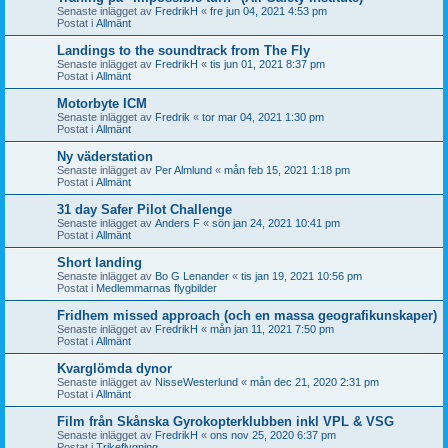
Senaste inlägget av
FredrikH
«
fre jun 04, 2021 4:53 pm
Postat i
Allmänt
Landings to the soundtrack from The Fly
Senaste inlägget av
FredrikH
«
tis jun 01, 2021 8:37 pm
Postat i
Allmänt
Motorbyte ICM
Senaste inlägget av
Fredrik
«
tor mar 04, 2021 1:30 pm
Postat i
Allmänt
Ny väderstation
Senaste inlägget av
Per Almlund
«
mån feb 15, 2021 1:18 pm
Postat i
Allmänt
31 day Safer Pilot Challenge
Senaste inlägget av
Anders F
«
sön jan 24, 2021 10:41 pm
Postat i
Allmänt
Short landing
Senaste inlägget av
Bo G Lenander
«
tis jan 19, 2021 10:56 pm
Postat i
Medlemmarnas flygbilder
Fridhem missed approach (och en massa geografikunskaper)
Senaste inlägget av
FredrikH
«
mån jan 11, 2021 7:50 pm
Postat i
Allmänt
Kvarglömda dynor
Senaste inlägget av
NisseWesterlund
«
mån dec 21, 2020 2:31 pm
Postat i
Allmänt
Film från Skånska Gyrokopterklubben inkl VPL & VSG
Senaste inlägget av
FredrikH
«
ons nov 25, 2020 6:37 pm
Postat i
Trikeflygning