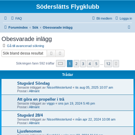
Söderslätts Flygklubb
FAQ
Bli medlem
Logga in
S
Forumindex
Sök
Obesvarade inlägg
ö
Obesvarade inlägg
k
Gå till avancerad sökning
Sök
Avancerad sökning
Sida
1
av
12
1
2
3
4
5
12
Nästa
Sökningen fann 592 träffar
…
Trådar
Stugvärd Söndag
Senaste inlägget av
NisseWesterlund
«
tis aug 05, 2025 10:07 am
Postat i
Allmänt
Att göra en propeller i trä
Senaste inlägget av
viggo
«
ons jun 19, 2024 5:46 pm
Postat i
Allmänt
Stugvärd 28/4
Senaste inlägget av
NisseWesterlund
«
mån apr 22, 2024 10:08 am
Postat i
Allmänt
Ljusfenomen