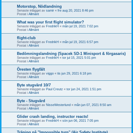
Motorstop, Nödlandning
Senaste inlägget av
samir
«
fre aug 20, 2021 8:46 pm
Postat i
Allmänt
What was your first flight simulator?
Senaste inlägget av
FredrikH
«
mån jul 19, 2021 7:02 pm
Postat i
Allmänt
flight-club
Senaste inlägget av
FredrikH
«
mån jul 19, 2021 6:57 pm
Postat i
Allmänt
Bedömningslandning (Spacek SD-1 Minisport & förgasaris)
Senaste inlägget av
FredrikH
«
tor jul 15, 2021 5:01 pm
Postat i
Allmänt
Öresten flygfält
Senaste inlägget av
viggo
«
tis jun 29, 2021 6:18 pm
Postat i
Allmänt
Byte stugvärd 10/7
Senaste inlägget av
Paul Creutz
«
tor jun 24, 2021 1:51 pm
Postat i
Allmänt
Byte - Stugvärd
Senaste inlägget av
NisseWesterlund
«
mån jun 07, 2021 8:50 am
Postat i
Allmänt
Glider crash landing, instructor reacts!
Senaste inlägget av
FredrikH
«
sön jun 06, 2021 7:05 pm
Postat i
Allmänt
Träning på "Impossible turn" (Air Safety Institute)