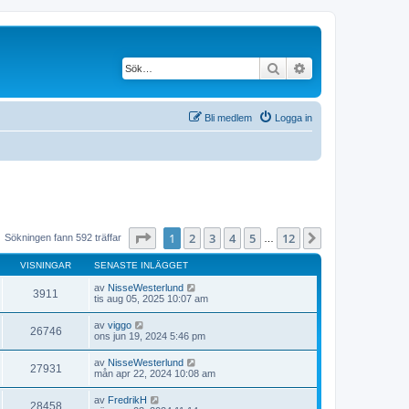
Sök
Avancerad söknin
Bli medlem
Logga in
Sida
1
av
12
1
2
3
4
5
12
Nästa
Sökningen fann 592 träffar
…
VISNINGAR
SENASTE INLÄGGET
av
NisseWesterlund
3911
tis aug 05, 2025 10:07 am
av
viggo
26746
ons jun 19, 2024 5:46 pm
av
NisseWesterlund
27931
mån apr 22, 2024 10:08 am
av
FredrikH
28458