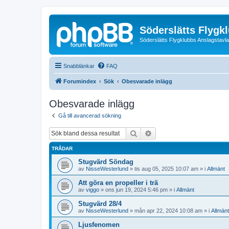
Söderslätts Flygk
Söderslätts Flygklubbs Anslagstavla
Snabblänkar
FAQ
Forumindex
Sök
Obesvarade inlägg
Obesvarade inlägg
Gå till avancerad sökning
Sök
Avancerad sökning
TRÅDAR
Stugvärd Söndag
av
NisseWesterlund
»
tis aug 05, 2025 10:07 am
» i
Allmänt
Att göra en propeller i trä
av
viggo
»
ons jun 19, 2024 5:46 pm
» i
Allmänt
Stugvärd 28/4
av
NisseWesterlund
»
mån apr 22, 2024 10:08 am
» i
Allmänt
Ljusfenomen