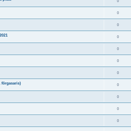
0
0
0
2021
0
0
0
0
förgasaris)
0
0
0
0