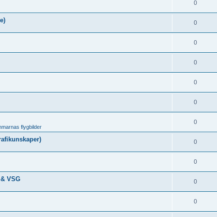
0
e)
0
0
0
0
0
0
marnas flygbilder
afikunskaper)
0
0
L & VSG
0
0