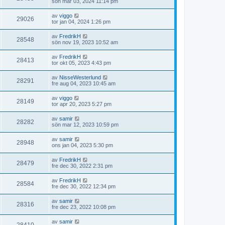
sön mar 03, 2024 11:14 pm
av
viggo
29026
tor jan 04, 2024 1:26 pm
av
FredrikH
28548
sön nov 19, 2023 10:52 am
av
FredrikH
28413
tor okt 05, 2023 4:43 pm
av
NisseWesterlund
28291
fre aug 04, 2023 10:45 am
av
viggo
28149
tor apr 20, 2023 5:27 pm
av
samir
28282
sön mar 12, 2023 10:59 pm
av
samir
28948
ons jan 04, 2023 5:30 pm
av
FredrikH
28479
fre dec 30, 2022 2:31 pm
av
FredrikH
28584
fre dec 30, 2022 12:34 pm
av
samir
28316
fre dec 23, 2022 10:08 pm
av
samir