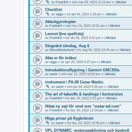
av
FredrikH
»
sön mar 03, 2024 11:14 pm
» i
Allmänt
Checklist
av
viggo
»
tor jan 04, 2024 1:26 pm
» i
Allmänt
Attackgyrokopter
av
FredrikH
»
sön nov 19, 2023 10:52 am
» i
Allmänt
Lennot (bra spellista)
av
FredrikH
»
tor okt 05, 2023 4:43 pm
» i
Allmänt
Stugvärd söndag, Aug 6
av
NisseWesterlund
»
fre aug 04, 2023 10:45 am
» i
Allmänt
Akta er för kråkor
av
viggo
»
tor apr 20, 2023 5:27 pm
» i
Allmänt
Introduktionsflygning i Garmin GNC355a
av
samir
»
sön mar 12, 2023 10:59 pm
» i
Allmänt
instrument i PA-28 Cesar Martin.
av
samir
»
ons jan 04, 2023 5:30 pm
» i
Allmänt
The art of takeoffs & landings i kortversion
av
FredrikH
»
fre dec 30, 2022 2:31 pm
» i
Allmänt
Hittat ny sajt för vind mm "metar-taf.com"
av
FredrikH
»
fre dec 30, 2022 12:34 pm
» i
Allmänt
Höga priser på flygbränsle
av
samir
»
fre dec 23, 2022 10:08 pm
» i
Allmänt
VPL DYNAMIC, motoruppkörning och kontroll