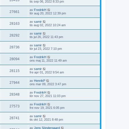
28410
tis sep 06, 2022 8:33 pm
av
FredrikH
27661
lör aug 20, 2022 12:39 pm
av
samir
28163
tis aug 02, 2022 10:24 am
av
samir
28292
tis jul 26, 2022 11:43 pm
av
samir
28736
lör jul 23, 2022 7:10 pm
av
FredrikH
28094
ons maj 11, 2022 11:49 am
av
samir
28115
fre apr 01, 2022 9:54 am
av
HenrikP
27944
ons mar 09, 2022 3:47 pm
av
FredrikH
28348
lör nov 27, 2021 11:03 pm
av
FredrikH
27573
fre nov 19, 2021 6:05 pm
av
samir
28741
tis okt 12, 2021 8:48 pm
av
Jens Söndergaard