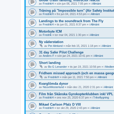
Glider crash landing, instructor reacts!
av
FredrikH
»
sön jun 06, 2021 7:05 pm
» i
Allmänt
Träning på "Impossible turn" (Air Safety Institut
av
FredrikH
»
fre jun 04, 2021 4:53 pm
» i
Allmänt
Landings to the soundtrack from The Fly
av
FredrikH
»
tis jun 01, 2021 8:37 pm
» i
Allmänt
Motorbyte ICM
av
Fredrik
»
tor mar 04, 2021 1:30 pm
» i
Allmänt
Ny väderstation
av
Per Almlund
»
mån feb 15, 2021 1:18 pm
» i
Allmänt
31 day Safer Pilot Challenge
av
Anders F
»
sön jan 24, 2021 10:41 pm
» i
Allmänt
Short landing
av
Bo G Lenander
»
tis jan 19, 2021 10:56 pm
» i
Medlem
Fridhem missed approach (och en massa geogr
av
FredrikH
»
mån jan 11, 2021 7:50 pm
» i
Allmänt
Kvarglömda dynor
av
NisseWesterlund
»
mån dec 21, 2020 2:31 pm
» i
Allmänt
Film från Skånska Gyrokopterklubben inkl VP
av
FredrikH
»
ons nov 25, 2020 6:37 pm
» i
Trikeflygning
Mikael Carlson Pfalz D VIII
av
FredrikH
»
tor okt 29, 2020 2:43 pm
» i
Allmänt