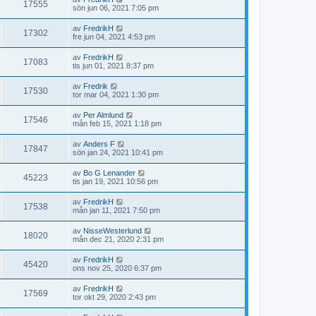
17555
sön jun 06, 2021 7:05 pm
av
FredrikH
17302
fre jun 04, 2021 4:53 pm
av
FredrikH
17083
tis jun 01, 2021 8:37 pm
av
Fredrik
17530
tor mar 04, 2021 1:30 pm
av
Per Almlund
17546
mån feb 15, 2021 1:18 pm
av
Anders F
17847
sön jan 24, 2021 10:41 pm
av
Bo G Lenander
45223
tis jan 19, 2021 10:56 pm
av
FredrikH
17538
mån jan 11, 2021 7:50 pm
av
NisseWesterlund
18020
mån dec 21, 2020 2:31 pm
av
FredrikH
45420
ons nov 25, 2020 6:37 pm
av
FredrikH
17569
tor okt 29, 2020 2:43 pm