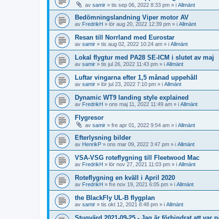
av
samir
»
tis sep 06, 2022 8:33 pm
» i
Allmänt
Bedömningslandning Viper motor AV
av
FredrikH
»
lör aug 20, 2022 12:39 pm
» i
Allmänt
Resan till Norrland med Eurostar
av
samir
»
tis aug 02, 2022 10:24 am
» i
Allmänt
Lokal flygtur med PA28 SE-ICM i slutet av maj
av
samir
»
tis jul 26, 2022 11:43 pm
» i
Allmänt
Luftar vingarna efter 1,5 månad uppehåll
av
samir
»
lör jul 23, 2022 7:10 pm
» i
Allmänt
Dynamic WT9 landing style explained
av
FredrikH
»
ons maj 11, 2022 11:49 am
» i
Allmänt
Flygresor
av
samir
»
fre apr 01, 2022 9:54 am
» i
Allmänt
Efterlysning bilder
av
HenrikP
»
ons mar 09, 2022 3:47 pm
» i
Allmänt
VSA-VSG roteflygning till Fleetwood Mac
av
FredrikH
»
lör nov 27, 2021 11:03 pm
» i
Allmänt
Roteflygning en kväll i April 2020
av
FredrikH
»
fre nov 19, 2021 6:05 pm
» i
Allmänt
the BlackFly UL-B flygplan
av
samir
»
tis okt 12, 2021 8:48 pm
» i
Allmänt
Stugvärd 2021-09-25 - Jag är förhindrat att var p