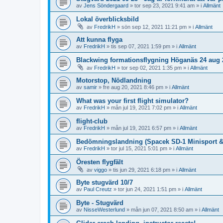
av
Jens Söndergaard
»
tor sep 23, 2021 9:41 am
» i
Allmänt
Lokal överblicksbild
av
FredrikH
»
sön sep 12, 2021 11:21 pm
» i
Allmänt
Att kunna flyga
av
FredrikH
»
tis sep 07, 2021 1:59 pm
» i
Allmänt
Blackwing formationsflygning Höganäs 24 aug 
av
FredrikH
»
tor sep 02, 2021 1:35 pm
» i
Allmänt
Motorstop, Nödlandning
av
samir
»
fre aug 20, 2021 8:46 pm
» i
Allmänt
What was your first flight simulator?
av
FredrikH
»
mån jul 19, 2021 7:02 pm
» i
Allmänt
flight-club
av
FredrikH
»
mån jul 19, 2021 6:57 pm
» i
Allmänt
Bedömningslandning (Spacek SD-1 Minisport & 
av
FredrikH
»
tor jul 15, 2021 5:01 pm
» i
Allmänt
Öresten flygfält
av
viggo
»
tis jun 29, 2021 6:18 pm
» i
Allmänt
Byte stugvärd 10/7
av
Paul Creutz
»
tor jun 24, 2021 1:51 pm
» i
Allmänt
Byte - Stugvärd
av
NisseWesterlund
»
mån jun 07, 2021 8:50 am
» i
Allmänt