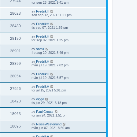
27944
tor sep 23, 2021 9:41 am
av
FredrikH
28023
sön sep 12, 2021 11:21 pm
av
FredrikH
28480
tis sep 07, 2021 1:59 pm
av
FredrikH
28190
tor sep 02, 2021 1:35 pm
av
samir
28901
fre aug 20, 2021 8:46 pm
av
FredrikH
28399
mån jul 19, 2021 7:02 pm
av
FredrikH
28054
mån jul 19, 2021 6:57 pm
av
FredrikH
27956
tor jul 15, 2021 5:01 pm
av
viggo
18423
tis jun 29, 2021 6:18 pm
av
Paul Creutz
18063
tor jun 24, 2021 1:51 pm
av
NisseWesterlund
18096
mån jun 07, 2021 8:50 am
av
FredrikH