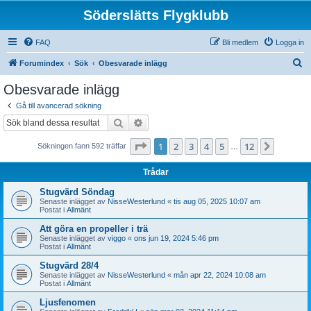
Söderslätts Flygklubb
FAQ
Bli medlem
Logga in
S
Forumindex
Sök
Obesvarade inlägg
ö
Obesvarade inlägg
k
Gå till avancerad sökning
Sök
Avancerad sökning
Sida
1
av
12
1
2
3
4
5
12
Nästa
Sökningen fann 592 träffar
…
Trådar
Stugvärd Söndag
Senaste inlägget av
NisseWesterlund
«
tis aug 05, 2025 10:07 am
Postat i
Allmänt
Att göra en propeller i trä
Senaste inlägget av
viggo
«
ons jun 19, 2024 5:46 pm
Postat i
Allmänt
Stugvärd 28/4
Senaste inlägget av
NisseWesterlund
«
mån apr 22, 2024 10:08 am
Postat i
Allmänt
Ljusfenomen