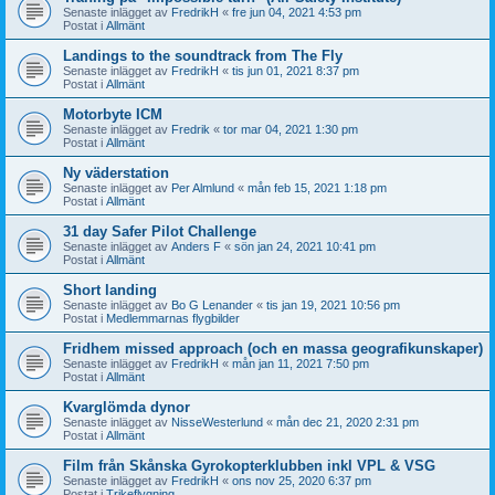
Senaste inlägget av
FredrikH
«
fre jun 04, 2021 4:53 pm
Postat i
Allmänt
Landings to the soundtrack from The Fly
Senaste inlägget av
FredrikH
«
tis jun 01, 2021 8:37 pm
Postat i
Allmänt
Motorbyte ICM
Senaste inlägget av
Fredrik
«
tor mar 04, 2021 1:30 pm
Postat i
Allmänt
Ny väderstation
Senaste inlägget av
Per Almlund
«
mån feb 15, 2021 1:18 pm
Postat i
Allmänt
31 day Safer Pilot Challenge
Senaste inlägget av
Anders F
«
sön jan 24, 2021 10:41 pm
Postat i
Allmänt
Short landing
Senaste inlägget av
Bo G Lenander
«
tis jan 19, 2021 10:56 pm
Postat i
Medlemmarnas flygbilder
Fridhem missed approach (och en massa geografikunskaper)
Senaste inlägget av
FredrikH
«
mån jan 11, 2021 7:50 pm
Postat i
Allmänt
Kvarglömda dynor
Senaste inlägget av
NisseWesterlund
«
mån dec 21, 2020 2:31 pm
Postat i
Allmänt
Film från Skånska Gyrokopterklubben inkl VPL & VSG
Senaste inlägget av
FredrikH
«
ons nov 25, 2020 6:37 pm
Postat i
Trikeflygning