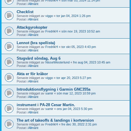
Senaste inlägget av
FredrikH
«
sön mar 03, 2024 11:14 pm
Postat i
Allmänt
Checklist
Senaste inlägget av
viggo
«
tor jan 04, 2024 1:26 pm
Postat i
Allmänt
Attackgyrokopter
Senaste inlägget av
FredrikH
«
sön nov 19, 2023 10:52 am
Postat i
Allmänt
Lennot (bra spellista)
Senaste inlägget av
FredrikH
«
tor okt 05, 2023 4:43 pm
Postat i
Allmänt
Stugvärd söndag, Aug 6
Senaste inlägget av
NisseWesterlund
«
fre aug 04, 2023 10:45 am
Postat i
Allmänt
Akta er för kråkor
Senaste inlägget av
viggo
«
tor apr 20, 2023 5:27 pm
Postat i
Allmänt
Introduktionsflygning i Garmin GNC355a
Senaste inlägget av
samir
«
sön mar 12, 2023 10:59 pm
Postat i
Allmänt
instrument i PA-28 Cesar Martin.
Senaste inlägget av
samir
«
ons jan 04, 2023 5:30 pm
Postat i
Allmänt
The art of takeoffs & landings i kortversion
Senaste inlägget av
FredrikH
«
fre dec 30, 2022 2:31 pm
Postat i
Allmänt