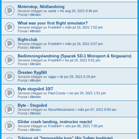
Motorstop, Nödlandning
Senaste inlägget av
samir
«
fre aug 20, 2021 8:46 pm
Postat i
Allmänt
What was your first flight simulator?
Senaste inlägget av
FredrikH
«
mån jul 19, 2021 7:02 pm
Postat i
Allmänt
flight-club
Senaste inlägget av
FredrikH
«
mån jul 19, 2021 6:57 pm
Postat i
Allmänt
Bedömningslandning (Spacek SD-1 Minisport & förgasaris)
Senaste inlägget av
FredrikH
«
tor jul 15, 2021 5:01 pm
Postat i
Allmänt
Öresten flygfält
Senaste inlägget av
viggo
«
tis jun 29, 2021 6:18 pm
Postat i
Allmänt
Byte stugvärd 10/7
Senaste inlägget av
Paul Creutz
«
tor jun 24, 2021 1:51 pm
Postat i
Allmänt
Byte - Stugvärd
Senaste inlägget av
NisseWesterlund
«
mån jun 07, 2021 8:50 am
Postat i
Allmänt
Glider crash landing, instructor reacts!
Senaste inlägget av
FredrikH
«
sön jun 06, 2021 7:05 pm
Postat i
Allmänt
Träning på "Impossible turn" (Air Safety Institute)