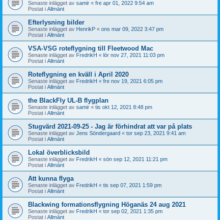
Senaste inlägget av
samir
«
fre apr 01, 2022 9:54 am
Postat i
Allmänt
Efterlysning bilder
Senaste inlägget av
HenrikP
«
ons mar 09, 2022 3:47 pm
Postat i
Allmänt
VSA-VSG roteflygning till Fleetwood Mac
Senaste inlägget av
FredrikH
«
lör nov 27, 2021 11:03 pm
Postat i
Allmänt
Roteflygning en kväll i April 2020
Senaste inlägget av
FredrikH
«
fre nov 19, 2021 6:05 pm
Postat i
Allmänt
the BlackFly UL-B flygplan
Senaste inlägget av
samir
«
tis okt 12, 2021 8:48 pm
Postat i
Allmänt
Stugvärd 2021-09-25 - Jag är förhindrat att var på plats
Senaste inlägget av
Jens Söndergaard
«
tor sep 23, 2021 9:41 am
Postat i
Allmänt
Lokal överblicksbild
Senaste inlägget av
FredrikH
«
sön sep 12, 2021 11:21 pm
Postat i
Allmänt
Att kunna flyga
Senaste inlägget av
FredrikH
«
tis sep 07, 2021 1:59 pm
Postat i
Allmänt
Blackwing formationsflygning Höganäs 24 aug 2021
Senaste inlägget av
FredrikH
«
tor sep 02, 2021 1:35 pm
Postat i
Allmänt