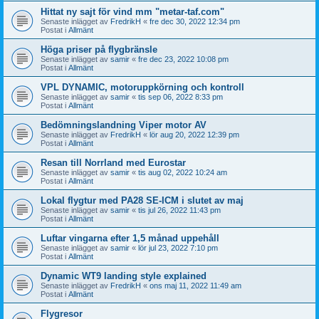
Hittat ny sajt för vind mm "metar-taf.com"
Senaste inlägget av
FredrikH
«
fre dec 30, 2022 12:34 pm
Postat i
Allmänt
Höga priser på flygbränsle
Senaste inlägget av
samir
«
fre dec 23, 2022 10:08 pm
Postat i
Allmänt
VPL DYNAMIC, motoruppkörning och kontroll
Senaste inlägget av
samir
«
tis sep 06, 2022 8:33 pm
Postat i
Allmänt
Bedömningslandning Viper motor AV
Senaste inlägget av
FredrikH
«
lör aug 20, 2022 12:39 pm
Postat i
Allmänt
Resan till Norrland med Eurostar
Senaste inlägget av
samir
«
tis aug 02, 2022 10:24 am
Postat i
Allmänt
Lokal flygtur med PA28 SE-ICM i slutet av maj
Senaste inlägget av
samir
«
tis jul 26, 2022 11:43 pm
Postat i
Allmänt
Luftar vingarna efter 1,5 månad uppehåll
Senaste inlägget av
samir
«
lör jul 23, 2022 7:10 pm
Postat i
Allmänt
Dynamic WT9 landing style explained
Senaste inlägget av
FredrikH
«
ons maj 11, 2022 11:49 am
Postat i
Allmänt
Flygresor