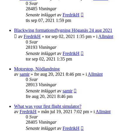
0
Svar
28485
Visningar
Senaste inlägget
av
FredrikH
tis sep 07, 2021 1:59 pm
Blackwing formationsflygning Höganäs 24 aug 2021
av
FredrikH
»
tor sep 02, 2021 1:35 pm
» i
Allmänt
0
Svar
28193
Visningar
Senaste inlägget
av
FredrikH
tor sep 02, 2021 1:35 pm
Motorstop, Nödlandning
av
samir
»
fre aug 20, 2021 8:46 pm
» i
Allmänt
0
Svar
28913
Visningar
Senaste inlägget
av
samir
fre aug 20, 2021 8:46 pm
What was your first flight simulator?
av
FredrikH
»
mån jul 19, 2021 7:02 pm
» i
Allmänt
0
Svar
28405
Visningar
Senaste inlägget
av
FredrikH