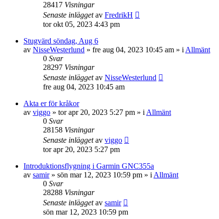
28417
Visningar
Senaste inlägget
av
FredrikH
tor okt 05, 2023 4:43 pm
Stugvärd söndag, Aug 6
av
NisseWesterlund
»
fre aug 04, 2023 10:45 am
» i
Allmänt
0
Svar
28297
Visningar
Senaste inlägget
av
NisseWesterlund
fre aug 04, 2023 10:45 am
Akta er för kråkor
av
viggo
»
tor apr 20, 2023 5:27 pm
» i
Allmänt
0
Svar
28158
Visningar
Senaste inlägget
av
viggo
tor apr 20, 2023 5:27 pm
Introduktionsflygning i Garmin GNC355a
av
samir
»
sön mar 12, 2023 10:59 pm
» i
Allmänt
0
Svar
28288
Visningar
Senaste inlägget
av
samir
sön mar 12, 2023 10:59 pm