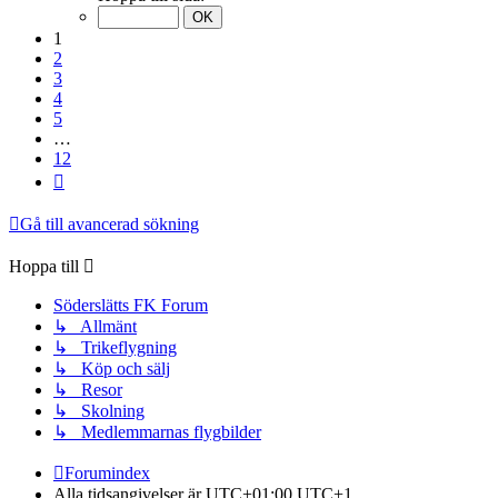
av
12
1
2
3
4
5
…
12
Nästa
Gå till avancerad sökning
Hoppa till
Söderslätts FK Forum
↳ Allmänt
↳ Trikeflygning
↳ Köp och sälj
↳ Resor
↳ Skolning
↳ Medlemmarnas flygbilder
Forumindex
Alla tidsangivelser är UTC+01:00 UTC+1