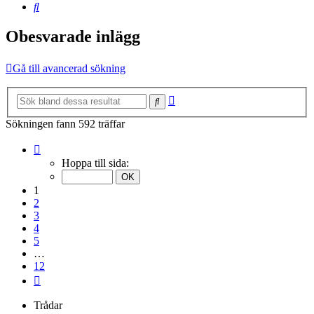
Sök
Obesvarade inlägg
Gå till avancerad sökning
Avancerad
Sök
sökning
Sökningen fann 592 träffar
Sida
1
Hoppa till sida:
av
12
1
2
3
4
5
…
12
Nästa
Trådar