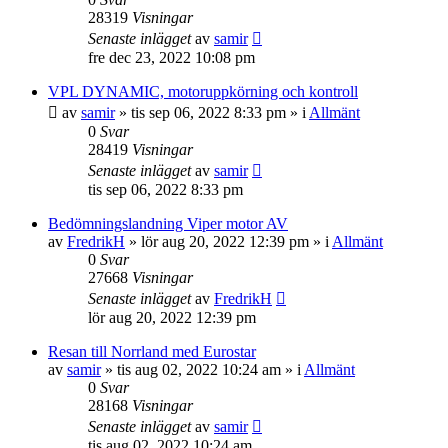
28319
Visningar
Senaste inlägget
av
samir
fre dec 23, 2022 10:08 pm
VPL DYNAMIC, motoruppkörning och kontroll
av
samir
»
tis sep 06, 2022 8:33 pm
» i
Allmänt
0
Svar
28419
Visningar
Senaste inlägget
av
samir
tis sep 06, 2022 8:33 pm
Bedömningslandning Viper motor AV
av
FredrikH
»
lör aug 20, 2022 12:39 pm
» i
Allmänt
0
Svar
27668
Visningar
Senaste inlägget
av
FredrikH
lör aug 20, 2022 12:39 pm
Resan till Norrland med Eurostar
av
samir
»
tis aug 02, 2022 10:24 am
» i
Allmänt
0
Svar
28168
Visningar
Senaste inlägget
av
samir
tis aug 02, 2022 10:24 am