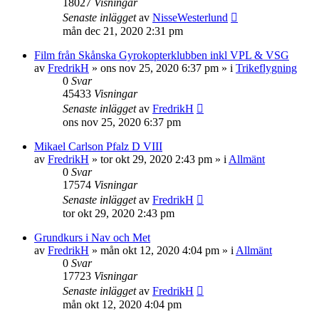
18027
Visningar
Senaste inlägget
av
NisseWesterlund
mån dec 21, 2020 2:31 pm
Film från Skånska Gyrokopterklubben inkl VPL & VSG
av
FredrikH
»
ons nov 25, 2020 6:37 pm
» i
Trikeflygning
0
Svar
45433
Visningar
Senaste inlägget
av
FredrikH
ons nov 25, 2020 6:37 pm
Mikael Carlson Pfalz D VIII
av
FredrikH
»
tor okt 29, 2020 2:43 pm
» i
Allmänt
0
Svar
17574
Visningar
Senaste inlägget
av
FredrikH
tor okt 29, 2020 2:43 pm
Grundkurs i Nav och Met
av
FredrikH
»
mån okt 12, 2020 4:04 pm
» i
Allmänt
0
Svar
17723
Visningar
Senaste inlägget
av
FredrikH
mån okt 12, 2020 4:04 pm