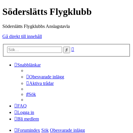
Söderslätts Flygklubb
Söderslätts Flygklubbs Anslagstavla
Gå direkt till innehåll
Avancerad
Sök
sökning
Snabblänkar
Obesvarade inlägg
Aktiva trådar
Sök
FAQ
Logga in
Bli medlem
Forumindex
Sök
Obesvarade inlägg