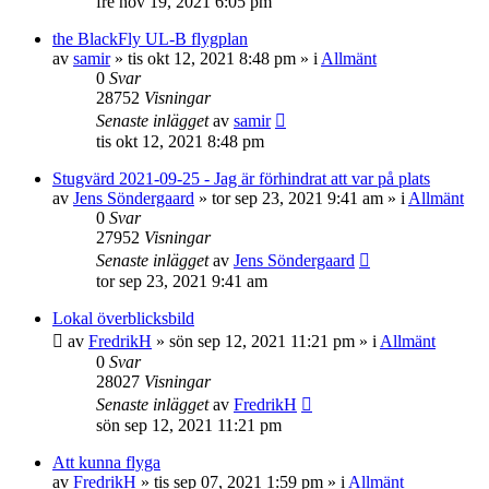
fre nov 19, 2021 6:05 pm
the BlackFly UL-B flygplan
av
samir
»
tis okt 12, 2021 8:48 pm
» i
Allmänt
0
Svar
28752
Visningar
Senaste inlägget
av
samir
tis okt 12, 2021 8:48 pm
Stugvärd 2021-09-25 - Jag är förhindrat att var på plats
av
Jens Söndergaard
»
tor sep 23, 2021 9:41 am
» i
Allmänt
0
Svar
27952
Visningar
Senaste inlägget
av
Jens Söndergaard
tor sep 23, 2021 9:41 am
Lokal överblicksbild
av
FredrikH
»
sön sep 12, 2021 11:21 pm
» i
Allmänt
0
Svar
28027
Visningar
Senaste inlägget
av
FredrikH
sön sep 12, 2021 11:21 pm
Att kunna flyga
av
FredrikH
»
tis sep 07, 2021 1:59 pm
» i
Allmänt