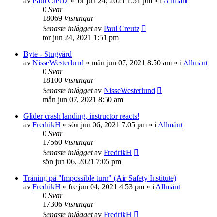
av
Paul Creutz
»
tor jun 24, 2021 1:51 pm
» i
Allmänt
0
Svar
18069
Visningar
Senaste inlägget
av
Paul Creutz
tor jun 24, 2021 1:51 pm
Byte - Stugvärd
av
NisseWesterlund
»
mån jun 07, 2021 8:50 am
» i
Allmänt
0
Svar
18100
Visningar
Senaste inlägget
av
NisseWesterlund
mån jun 07, 2021 8:50 am
Glider crash landing, instructor reacts!
av
FredrikH
»
sön jun 06, 2021 7:05 pm
» i
Allmänt
0
Svar
17560
Visningar
Senaste inlägget
av
FredrikH
sön jun 06, 2021 7:05 pm
Träning på "Impossible turn" (Air Safety Institute)
av
FredrikH
»
fre jun 04, 2021 4:53 pm
» i
Allmänt
0
Svar
17306
Visningar
Senaste inlägget
av
FredrikH