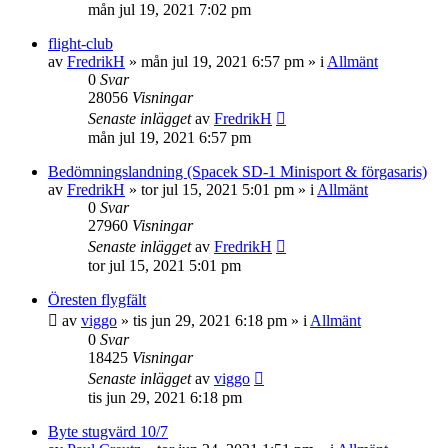
mån jul 19, 2021 7:02 pm
flight-club
av
FredrikH
»
mån jul 19, 2021 6:57 pm
» i
Allmänt
0
Svar
28056
Visningar
Senaste inlägget
av
FredrikH
mån jul 19, 2021 6:57 pm
Bedömningslandning (Spacek SD-1 Minisport & förgasaris)
av
FredrikH
»
tor jul 15, 2021 5:01 pm
» i
Allmänt
0
Svar
27960
Visningar
Senaste inlägget
av
FredrikH
tor jul 15, 2021 5:01 pm
Öresten flygfält
av
viggo
»
tis jun 29, 2021 6:18 pm
» i
Allmänt
0
Svar
18425
Visningar
Senaste inlägget
av
viggo
tis jun 29, 2021 6:18 pm
Byte stugvärd 10/7