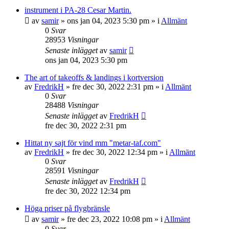
instrument i PA-28 Cesar Martin.
av
samir
»
ons jan 04, 2023 5:30 pm
» i
Allmänt
0
Svar
28953
Visningar
Senaste inlägget
av
samir
ons jan 04, 2023 5:30 pm
The art of takeoffs & landings i kortversion
av
FredrikH
»
fre dec 30, 2022 2:31 pm
» i
Allmänt
0
Svar
28488
Visningar
Senaste inlägget
av
FredrikH
fre dec 30, 2022 2:31 pm
Hittat ny sajt för vind mm "metar-taf.com"
av
FredrikH
»
fre dec 30, 2022 12:34 pm
» i
Allmänt
0
Svar
28591
Visningar
Senaste inlägget
av
FredrikH
fre dec 30, 2022 12:34 pm
Höga priser på flygbränsle
av
samir
»
fre dec 23, 2022 10:08 pm
» i
Allmänt
0
Svar