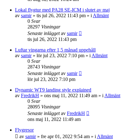
Lokal flygtur med PA28 SE-ICM i slutet av maj
av
samir
»
tis jul 26, 2022 11:43 pm
» i
Allmänt
0
Svar
28297
Visningar
Senaste inlägget
av
samir
tis jul 26, 2022 11:43 pm
Luftar vingarna efter 1,5 månad uppehåll
av
samir
»
lör jul 23, 2022 7:10 pm
» i
Allmänt
0
Svar
28743
Visningar
Senaste inlägget
av
samir
lör jul 23, 2022 7:10 pm
Dynamic WT9 landing style explained
av
FredrikH
»
ons maj 11, 2022 11:49 am
» i
Allmänt
0
Svar
28095
Visningar
Senaste inlägget
av
FredrikH
ons maj 11, 2022 11:49 am
Flygresor
av
samir
»
fre apr 01, 2022 9:54 am
» i
Allmänt