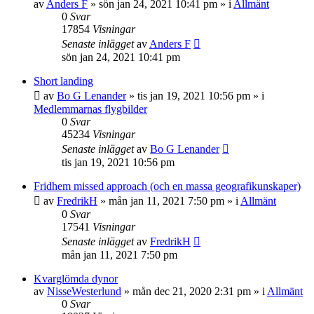
av
Anders F
»
sön jan 24, 2021 10:41 pm
» i
Allmänt
0
Svar
17854
Visningar
Senaste inlägget
av
Anders F
sön jan 24, 2021 10:41 pm
Short landing
av
Bo G Lenander
»
tis jan 19, 2021 10:56 pm
» i
Medlemmarnas flygbilder
0
Svar
45234
Visningar
Senaste inlägget
av
Bo G Lenander
tis jan 19, 2021 10:56 pm
Fridhem missed approach (och en massa geografikunskaper)
av
FredrikH
»
mån jan 11, 2021 7:50 pm
» i
Allmänt
0
Svar
17541
Visningar
Senaste inlägget
av
FredrikH
mån jan 11, 2021 7:50 pm
Kvarglömda dynor
av
NisseWesterlund
»
mån dec 21, 2020 2:31 pm
» i
Allmänt
0
Svar