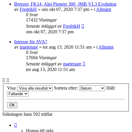
Breezer, FK14, Alpi Pioneer 300, JMB VL3 Evolution
av
FredrikH
»
ons okt 07, 2020 7:37 pm
» i
Allmänt
0
Svar
17432
Visningar
Senaste inlägget
av
FredrikH
ons okt 07, 2020 7:37 pm
Intresse för AVA?
av
martenare
»
tor aug 13, 2020 11:51 am
» i
Allmänt
0
Svar
17694
Visningar
Senaste inlägget
av
martenare
tor aug 13, 2020 11:51 am
Visa:
Sortera efter:
Håll:
Sökningen fann 592 träffar
Sida
1
Hoppa till sida: