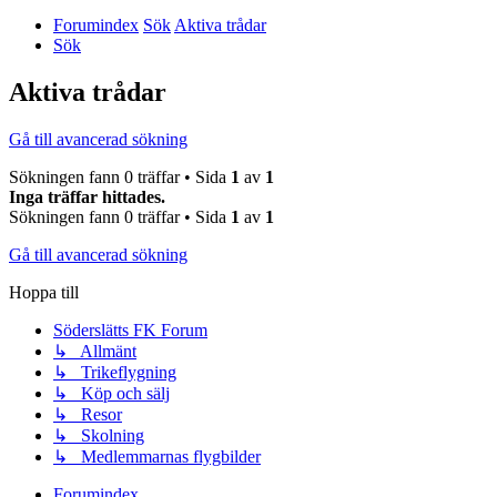
Forumindex
Sök
Aktiva trådar
Sök
Aktiva trådar
Gå till avancerad sökning
Sökningen fann 0 träffar • Sida
1
av
1
Inga träffar hittades.
Sökningen fann 0 träffar • Sida
1
av
1
Gå till avancerad sökning
Hoppa till
Söderslätts FK Forum
↳ Allmänt
↳ Trikeflygning
↳ Köp och sälj
↳ Resor
↳ Skolning
↳ Medlemmarnas flygbilder
Forumindex