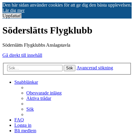
Den här sidan använder cookies för att ge dig den bästa upplevelsen.
Lär dig mer
Uppfattat!
Söderslätts Flygklubb
Söderslätts Flygklubbs Anslagstavla
Gå direkt till innehåll
Avancerad sökning
Sök
Snabblänkar
Obesvarade inlägg
Aktiva trådar
Sök
FAQ
Logga in
Bli medlem