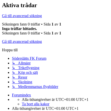
Aktiva trådar
Gå till avancerad sökning
Sökningen fann 0 träffar • Sida
1
av
1
Inga träffar hittades.
Sökningen fann 0 träffar • Sida
1
av
1
Gå till avancerad sökning
Hoppa till
Söderslätts FK Forum
↳ Allmänt
↳ Trikeflygning
↳ Köp och sälj
↳ Resor
↳ Skolning
↳ Medlemmarnas flygbilder
Forumindex
Alla tidsangivelser är UTC+01:00 UTC+1
Ta bort alla kakor
Alla tidsangivelser är UTC+01:00 UTC+1