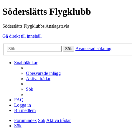
Söderslätts Flygklubb
Söderslätts Flygklubbs Anslagstavla
Gå direkt till innehåll
Avancerad sökning
Sök
Snabblänkar
Obesvarade inlägg
Aktiva trådar
Sök
FAQ
Logga in
Bli medlem
Forumindex
Sök
Aktiva trådar
Sök