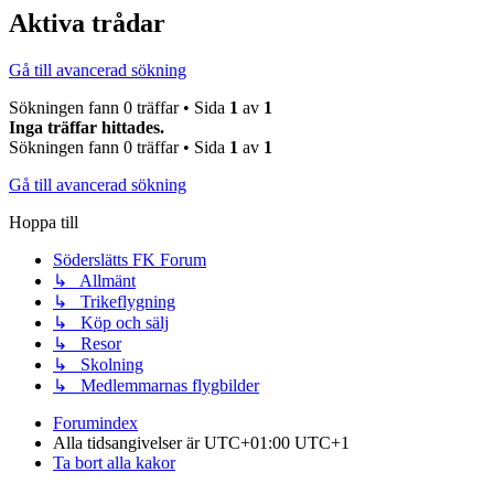
Aktiva trådar
Gå till avancerad sökning
Sökningen fann 0 träffar • Sida
1
av
1
Inga träffar hittades.
Sökningen fann 0 träffar • Sida
1
av
1
Gå till avancerad sökning
Hoppa till
Söderslätts FK Forum
↳ Allmänt
↳ Trikeflygning
↳ Köp och sälj
↳ Resor
↳ Skolning
↳ Medlemmarnas flygbilder
Forumindex
Alla tidsangivelser är UTC+01:00 UTC+1
Ta bort alla kakor