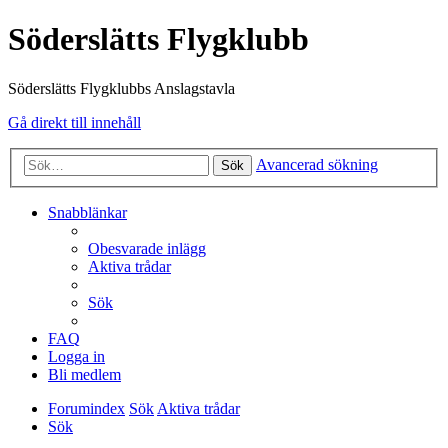
Söderslätts Flygklubb
Söderslätts Flygklubbs Anslagstavla
Gå direkt till innehåll
Avancerad sökning
Sök
Snabblänkar
Obesvarade inlägg
Aktiva trådar
Sök
FAQ
Logga in
Bli medlem
Forumindex
Sök
Aktiva trådar
Sök