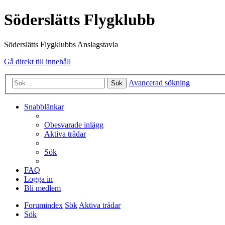
Söderslätts Flygklubb
Söderslätts Flygklubbs Anslagstavla
Gå direkt till innehåll
Avancerad sökning
Sök
Snabblänkar
Obesvarade inlägg
Aktiva trådar
Sök
FAQ
Logga in
Bli medlem
Forumindex
Sök
Aktiva trådar
Sök