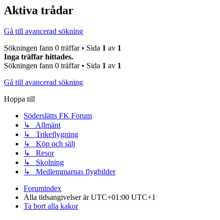
Aktiva trådar
Gå till avancerad sökning
Sökningen fann 0 träffar • Sida
1
av
1
Inga träffar hittades.
Sökningen fann 0 träffar • Sida
1
av
1
Gå till avancerad sökning
Hoppa till
Söderslätts FK Forum
↳ Allmänt
↳ Trikeflygning
↳ Köp och sälj
↳ Resor
↳ Skolning
↳ Medlemmarnas flygbilder
Forumindex
Alla tidsangivelser är UTC+01:00 UTC+1
Ta bort alla kakor