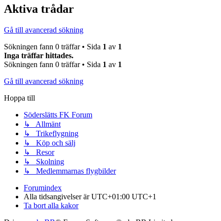
Aktiva trådar
Gå till avancerad sökning
Sökningen fann 0 träffar • Sida
1
av
1
Inga träffar hittades.
Sökningen fann 0 träffar • Sida
1
av
1
Gå till avancerad sökning
Hoppa till
Söderslätts FK Forum
↳ Allmänt
↳ Trikeflygning
↳ Köp och sälj
↳ Resor
↳ Skolning
↳ Medlemmarnas flygbilder
Forumindex
Alla tidsangivelser är UTC+01:00 UTC+1
Ta bort alla kakor