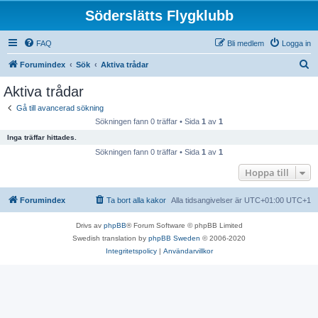
Söderslätts Flygklubb
FAQ
Bli medlem
Logga in
S
Forumindex
Sök
Aktiva trådar
ö
Aktiva trådar
k
Gå till avancerad sökning
Sökningen fann 0 träffar • Sida
1
av
1
Inga träffar hittades.
Sökningen fann 0 träffar • Sida
1
av
1
Hoppa till
Forumindex
Ta bort alla kakor
Alla tidsangivelser är UTC+01:00 UTC+1
Drivs av
phpBB
® Forum Software © phpBB Limited
Swedish translation by
phpBB Sweden
© 2006-2020
Integritetspolicy
|
Användarvillkor