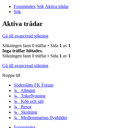
Forumindex
Sök
Aktiva trådar
Sök
Aktiva trådar
Gå till avancerad sökning
Sökningen fann 0 träffar • Sida
1
av
1
Inga träffar hittades.
Sökningen fann 0 träffar • Sida
1
av
1
Gå till avancerad sökning
Hoppa till
Söderslätts FK Forum
↳ Allmänt
↳ Trikeflygning
↳ Köp och sälj
↳ Resor
↳ Skolning
↳ Medlemmarnas flygbilder
Forumindex