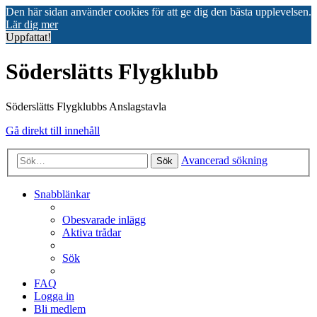
Den här sidan använder cookies för att ge dig den bästa upplevelsen.
Lär dig mer
Uppfattat!
Söderslätts Flygklubb
Söderslätts Flygklubbs Anslagstavla
Gå direkt till innehåll
Avancerad sökning
Sök
Snabblänkar
Obesvarade inlägg
Aktiva trådar
Sök
FAQ
Logga in
Bli medlem