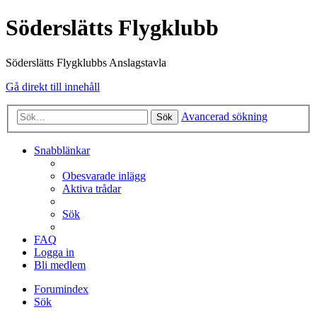
Söderslätts Flygklubb
Söderslätts Flygklubbs Anslagstavla
Gå direkt till innehåll
Avancerad sökning
Sök
Snabblänkar
Obesvarade inlägg
Aktiva trådar
Sök
FAQ
Logga in
Bli medlem
Forumindex
Sök