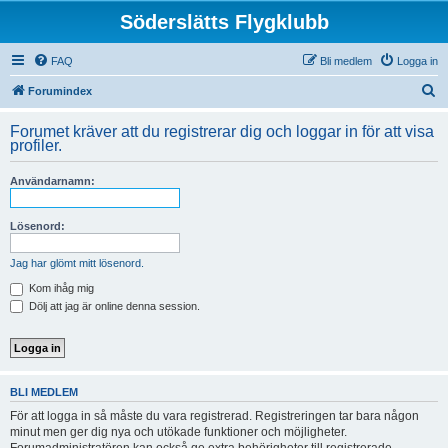
Söderslätts Flygklubb
FAQ
Bli medlem
Logga in
S
Forumindex
ö
Forumet kräver att du registrerar dig och loggar in för att visa
k
profiler.
Användarnamn:
Lösenord:
Jag har glömt mitt lösenord.
Kom ihåg mig
Dölj att jag är online denna session.
BLI MEDLEM
För att logga in så måste du vara registrerad. Registreringen tar bara någon
minut men ger dig nya och utökade funktioner och möjligheter.
Forumadministratören kan också ge extra behörigheter till registrerade