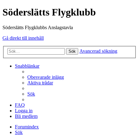
Söderslätts Flygklubb
Söderslätts Flygklubbs Anslagstavla
Gå direkt till innehåll
Avancerad sökning
Sök
Snabblänkar
Obesvarade inlägg
Aktiva trådar
Sök
FAQ
Logga in
Bli medlem
Forumindex
Sök