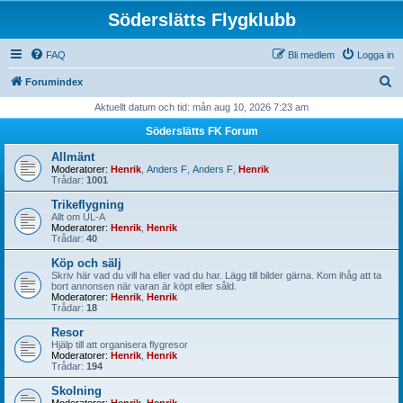
Söderslätts Flygklubb
FAQ
Bli medlem
Logga in
S
Forumindex
ö
Aktuellt datum och tid: mån aug 10, 2026 7:23 am
k
Söderslätts FK Forum
Allmänt
Moderatorer:
Henrik
,
Anders F
,
Anders F
,
Henrik
Trådar:
1001
Trikeflygning
Allt om UL-A
Moderatorer:
Henrik
,
Henrik
Trådar:
40
Köp och sälj
Skriv här vad du vill ha eller vad du har. Lägg till bilder gärna. Kom ihåg att ta
bort annonsen när varan är köpt eller såld.
Moderatorer:
Henrik
,
Henrik
Trådar:
18
Resor
Hjälp till att organisera flygresor
Moderatorer:
Henrik
,
Henrik
Trådar:
194
Skolning