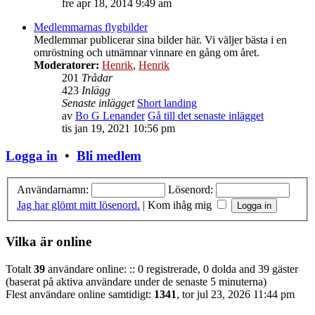
fre apr 18, 2014 9:49 am
Medlemmarnas flygbilder
Medlemmar publicerar sina bilder här. Vi väljer bästa i en
omröstning och utnämnar vinnare en gång om året.
Moderatorer:
Henrik
,
Henrik
201
Trådar
423
Inlägg
Senaste inlägget
Short landing
av
Bo G Lenander
Gå till det senaste inlägget
tis jan 19, 2021 10:56 pm
Logga in
•
Bli medlem
Användarnamn:
Lösenord:
Jag har glömt mitt lösenord.
|
Kom ihåg mig
Vilka är online
Totalt
39
användare online: :: 0 registrerade, 0 dolda and 39 gäster
(baserat på aktiva användare under de senaste 5 minuterna)
Flest användare online samtidigt:
1341
, tor jul 23, 2026 11:44 pm