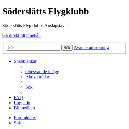
Söderslätts Flygklubb
Söderslätts Flygklubbs Anslagstavla
Gå direkt till innehåll
Avancerad sökning
Sök
Snabblänkar
Obesvarade inlägg
Aktiva trådar
Sök
FAQ
Logga in
Bli medlem
Forumindex
Sök