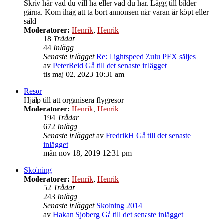
Skriv här vad du vill ha eller vad du har. Lägg till bilder
gärna. Kom ihåg att ta bort annonsen när varan är köpt eller
såld.
Moderatorer:
Henrik
,
Henrik
18
Trådar
44
Inlägg
Senaste inlägget
Re: Lightspeed Zulu PFX säljes
av
PeterReid
Gå till det senaste inlägget
tis maj 02, 2023 10:31 am
Resor
Hjälp till att organisera flygresor
Moderatorer:
Henrik
,
Henrik
194
Trådar
672
Inlägg
Senaste inlägget
av
FredrikH
Gå till det senaste
inlägget
mån nov 18, 2019 12:31 pm
Skolning
Moderatorer:
Henrik
,
Henrik
52
Trådar
243
Inlägg
Senaste inlägget
Skolning 2014
av
Hakan Sjoberg
Gå till det senaste inlägget