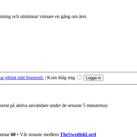
östning och utnämnar vinnare en gång om året.
ar glömt mitt lösenord.
|
Kom ihåg mig
aserat på aktiva användare under de senaste 5 minuterna)
lemmar
60
• Vår senaste medlem
TheSwedishLord