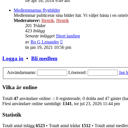
fre apr 18, 2014 9:49 am
det
senaste
Medlemmarnas flygbilder
inlägget
Medlemmar publicerar sina bilder här. Vi väljer bästa i en omr
Moderatorer:
Henrik
,
Henrik
201
Trådar
423
Inlägg
Senaste inlägget
Short landing
Gå
av
Bo G Lenander
till
tis jan 19, 2021 10:56 pm
det
senaste
Logga in
•
Bli medlem
inlägget
Användarnamn:
Lösenord:
Jag h
Vilka är online
Totalt
47
användare online: :: 0 registrerade, 0 dolda and 47 gäster (b
Flest användare online samtidigt:
1341
, tor jul 23, 2026 11:44 pm
Statistik
Totalt antal inlägg
6523
• Totalt antal trådar
1512
• Totalt antal med