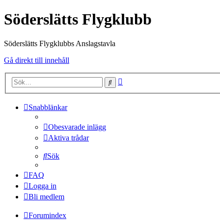
Söderslätts Flygklubb
Söderslätts Flygklubbs Anslagstavla
Gå direkt till innehåll
Avancerad
Sök
sökning
Snabblänkar
Obesvarade inlägg
Aktiva trådar
Sök
FAQ
Logga in
Bli medlem
Forumindex