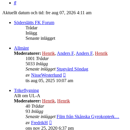
Sök
Aktuellt datum och tid: fre aug 07, 2026 4:11 am
Söderslätts FK Forum
Trådar
Inlägg
Senaste inlägget
Allmänt
Moderatorer:
Henrik
,
Anders F
,
Anders F
,
Henrik
1001
Trådar
5033
Inlägg
Senaste inlägget
Stugvärd Söndag
Gå
av
NisseWesterlund
till
tis aug 05, 2025 10:07 am
det
senaste
Trikeflygning
inlägget
Allt om UL-A
Moderatorer:
Henrik
,
Henrik
40
Trådar
93
Inlägg
Senaste inlägget
Film från Skånska Gyrokopterk…
Gå
av
FredrikH
till
ons nov 25, 2020 6:37 pm