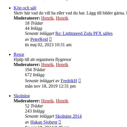
det
senaste
Köp och sälj
inlägget
Skriv här vad du vill ha eller vad du har. Lägg till bilder gärna.
Moderatorer:
Henrik
,
Henrik
18
Trådar
44
Inlägg
Senaste inlägget
Re: Lightspeed Zulu PFX säljes
Gå
av
PeterReid
till
tis maj 02, 2023 10:31 am
det
senaste
Resor
inlägget
Hjälp till att organisera flygresor
Moderatorer:
Henrik
,
Henrik
194
Trådar
672
Inlägg
Gå
Senaste inlägget
av
FredrikH
till
mån nov 18, 2019 12:31 pm
det
senaste
Skolning
inlägget
Moderatorer:
Henrik
,
Henrik
52
Trådar
243
Inlägg
Senaste inlägget
Skolning 2014
Gå
av
Hakan Sjoberg
till