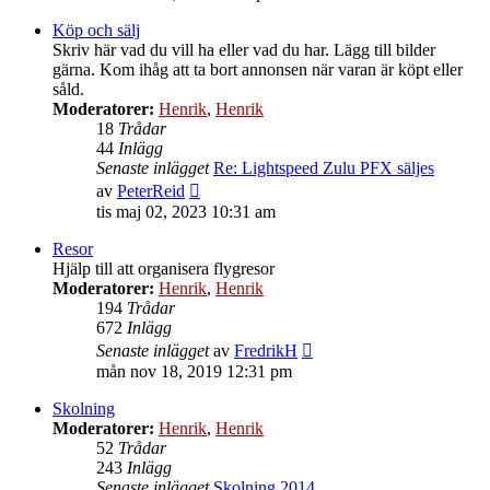
det
senaste
Köp och sälj
inlägget
Skriv här vad du vill ha eller vad du har. Lägg till bilder
gärna. Kom ihåg att ta bort annonsen när varan är köpt eller
såld.
Moderatorer:
Henrik
,
Henrik
18
Trådar
44
Inlägg
Senaste inlägget
Re: Lightspeed Zulu PFX säljes
Gå
av
PeterReid
till
tis maj 02, 2023 10:31 am
det
senaste
Resor
inlägget
Hjälp till att organisera flygresor
Moderatorer:
Henrik
,
Henrik
194
Trådar
672
Inlägg
Gå
Senaste inlägget
av
FredrikH
till
mån nov 18, 2019 12:31 pm
det
senaste
Skolning
inlägget
Moderatorer:
Henrik
,
Henrik
52
Trådar
243
Inlägg
Senaste inlägget
Skolning 2014