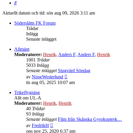
Sök
Aktuellt datum och tid: sön aug 09, 2026 3:11 am
Söderslätts FK Forum
Trådar
Inlägg
Senaste inlägget
Allmänt
Moderatorer:
Henrik
,
Anders F
,
Anders F
,
Henrik
1001
Trådar
5033
Inlägg
Senaste inlägget
Stugvärd Söndag
Gå
av
NisseWesterlund
till
tis aug 05, 2025 10:07 am
det
senaste
Trikeflygning
inlägget
Allt om UL-A
Moderatorer:
Henrik
,
Henrik
40
Trådar
93
Inlägg
Senaste inlägget
Film från Skånska Gyrokopterk…
Gå
av
FredrikH
till
ons nov 25, 2020 6:37 pm