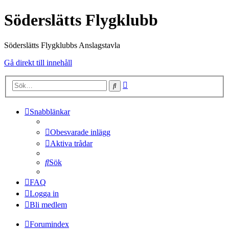
Söderslätts Flygklubb
Söderslätts Flygklubbs Anslagstavla
Gå direkt till innehåll
Avancerad
Sök
sökning
Snabblänkar
Obesvarade inlägg
Aktiva trådar
Sök
FAQ
Logga in
Bli medlem
Forumindex