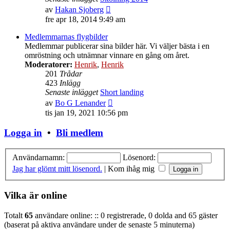
Gå
av
Hakan Sjoberg
till
fre apr 18, 2014 9:49 am
det
senaste
Medlemmarnas flygbilder
inlägget
Medlemmar publicerar sina bilder här. Vi väljer bästa i en
omröstning och utnämnar vinnare en gång om året.
Moderatorer:
Henrik
,
Henrik
201
Trådar
423
Inlägg
Senaste inlägget
Short landing
Gå
av
Bo G Lenander
till
tis jan 19, 2021 10:56 pm
det
senaste
Logga in
•
Bli medlem
inlägget
Användarnamn:
Lösenord:
Jag har glömt mitt lösenord.
|
Kom ihåg mig
Vilka är online
Totalt
65
användare online: :: 0 registrerade, 0 dolda and 65 gäster
(baserat på aktiva användare under de senaste 5 minuterna)