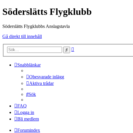
Söderslätts Flygklubb
Söderslätts Flygklubbs Anslagstavla
Gå direkt till innehåll
Avancerad
Sök
sökning
Snabblänkar
Obesvarade inlägg
Aktiva trådar
Sök
FAQ
Logga in
Bli medlem
Forumindex