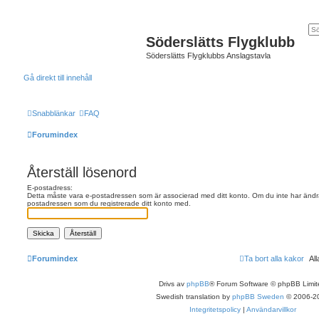
Söderslätts Flygklubb
Söderslätts Flygklubbs Anslagstavla
Gå direkt till innehåll
Snabblänkar
FAQ
Forumindex
Återställ lösenord
E-postadress:
Detta måste vara e-postadressen som är associerad med ditt konto. Om du inte har ändra
postadressen som du registrerade ditt konto med.
Forumindex
Ta bort alla kakor
Al
Drivs av
phpBB
® Forum Software © phpBB Limit
Swedish translation by
phpBB Sweden
© 2006-2
Integritetspolicy
|
Användarvillkor