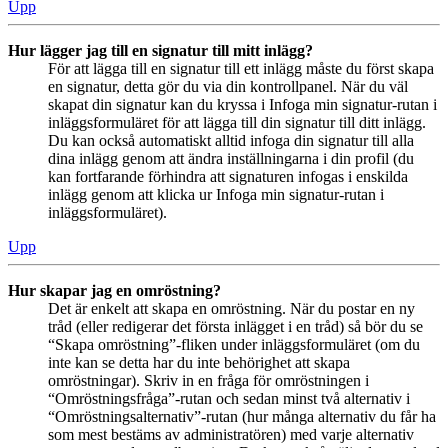
Upp
Hur lägger jag till en signatur till mitt inlägg?
För att lägga till en signatur till ett inlägg måste du först skapa
en signatur, detta gör du via din kontrollpanel. När du väl
skapat din signatur kan du kryssa i Infoga min signatur-rutan i
inläggsformuläret för att lägga till din signatur till ditt inlägg.
Du kan också automatiskt alltid infoga din signatur till alla
dina inlägg genom att ändra inställningarna i din profil (du
kan fortfarande förhindra att signaturen infogas i enskilda
inlägg genom att klicka ur Infoga min signatur-rutan i
inläggsformuläret).
Upp
Hur skapar jag en omröstning?
Det är enkelt att skapa en omröstning. När du postar en ny
tråd (eller redigerar det första inlägget i en tråd) så bör du se
“Skapa omröstning”-fliken under inläggsformuläret (om du
inte kan se detta har du inte behörighet att skapa
omröstningar). Skriv in en fråga för omröstningen i
“Omröstningsfråga”-rutan och sedan minst två alternativ i
“Omröstningsalternativ”-rutan (hur många alternativ du får ha
som mest bestäms av administratören) med varje alternativ