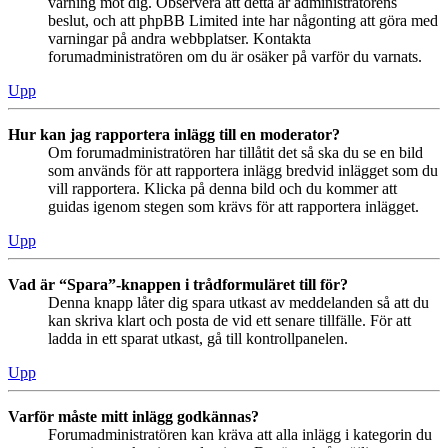
varning mot dig. Observera att detta är administratörens
beslut, och att phpBB Limited inte har någonting att göra med
varningar på andra webbplatser. Kontakta
forumadministratören om du är osäker på varför du varnats.
Upp
Hur kan jag rapportera inlägg till en moderator?
Om forumadministratören har tillåtit det så ska du se en bild
som används för att rapportera inlägg bredvid inlägget som du
vill rapportera. Klicka på denna bild och du kommer att
guidas igenom stegen som krävs för att rapportera inlägget.
Upp
Vad är “Spara”-knappen i trådformuläret till för?
Denna knapp låter dig spara utkast av meddelanden så att du
kan skriva klart och posta de vid ett senare tillfälle. För att
ladda in ett sparat utkast, gå till kontrollpanelen.
Upp
Varför måste mitt inlägg godkännas?
Forumadministratören kan kräva att alla inlägg i kategorin du