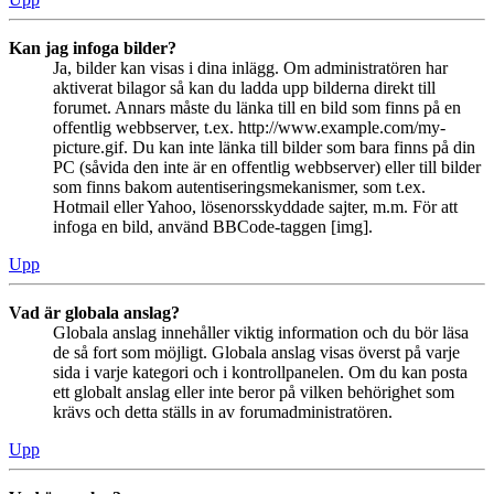
Kan jag infoga bilder?
Ja, bilder kan visas i dina inlägg. Om administratören har
aktiverat bilagor så kan du ladda upp bilderna direkt till
forumet. Annars måste du länka till en bild som finns på en
offentlig webbserver, t.ex. http://www.example.com/my-
picture.gif. Du kan inte länka till bilder som bara finns på din
PC (såvida den inte är en offentlig webbserver) eller till bilder
som finns bakom autentiseringsmekanismer, som t.ex.
Hotmail eller Yahoo, lösenorsskyddade sajter, m.m. För att
infoga en bild, använd BBCode-taggen [img].
Upp
Vad är globala anslag?
Globala anslag innehåller viktig information och du bör läsa
de så fort som möjligt. Globala anslag visas överst på varje
sida i varje kategori och i kontrollpanelen. Om du kan posta
ett globalt anslag eller inte beror på vilken behörighet som
krävs och detta ställs in av forumadministratören.
Upp