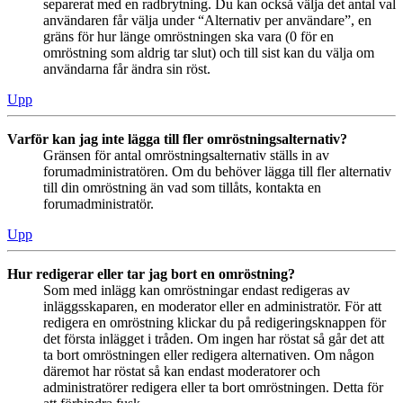
separerat med en radbrytning. Du kan också välja det antal val
användaren får välja under “Alternativ per användare”, en
gräns för hur länge omröstningen ska vara (0 för en
omröstning som aldrig tar slut) och till sist kan du välja om
användarna får ändra sin röst.
Upp
Varför kan jag inte lägga till fler omröstningsalternativ?
Gränsen för antal omröstningsalternativ ställs in av
forumadministratören. Om du behöver lägga till fler alternativ
till din omröstning än vad som tillåts, kontakta en
forumadministratör.
Upp
Hur redigerar eller tar jag bort en omröstning?
Som med inlägg kan omröstningar endast redigeras av
inläggsskaparen, en moderator eller en administratör. För att
redigera en omröstning klickar du på redigeringsknappen för
det första inlägget i tråden. Om ingen har röstat så går det att
ta bort omröstningen eller redigera alternativen. Om någon
däremot har röstat så kan endast moderatorer och
administratörer redigera eller ta bort omröstningen. Detta för