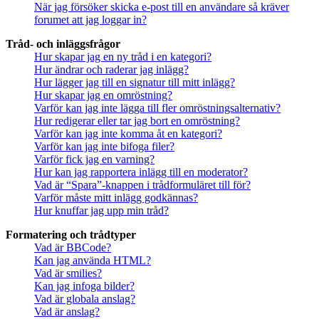
När jag försöker skicka e-post till en användare så kräver
forumet att jag loggar in?
Tråd- och inläggsfrågor
Hur skapar jag en ny tråd i en kategori?
Hur ändrar och raderar jag inlägg?
Hur lägger jag till en signatur till mitt inlägg?
Hur skapar jag en omröstning?
Varför kan jag inte lägga till fler omröstningsalternativ?
Hur redigerar eller tar jag bort en omröstning?
Varför kan jag inte komma åt en kategori?
Varför kan jag inte bifoga filer?
Varför fick jag en varning?
Hur kan jag rapportera inlägg till en moderator?
Vad är “Spara”-knappen i trådformuläret till för?
Varför måste mitt inlägg godkännas?
Hur knuffar jag upp min tråd?
Formatering och trådtyper
Vad är BBCode?
Kan jag använda HTML?
Vad är smilies?
Kan jag infoga bilder?
Vad är globala anslag?
Vad är anslag?