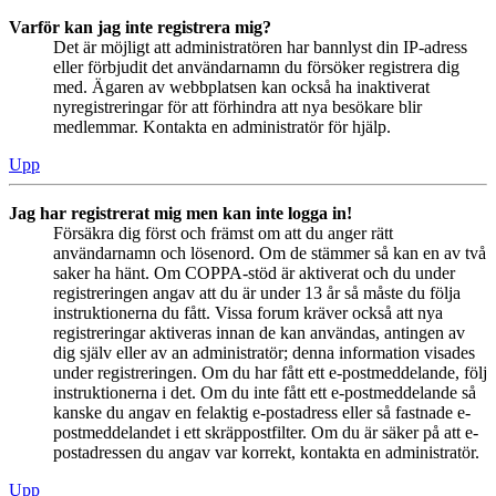
Varför kan jag inte registrera mig?
Det är möjligt att administratören har bannlyst din IP-adress
eller förbjudit det användarnamn du försöker registrera dig
med. Ägaren av webbplatsen kan också ha inaktiverat
nyregistreringar för att förhindra att nya besökare blir
medlemmar. Kontakta en administratör för hjälp.
Upp
Jag har registrerat mig men kan inte logga in!
Försäkra dig först och främst om att du anger rätt
användarnamn och lösenord. Om de stämmer så kan en av två
saker ha hänt. Om COPPA-stöd är aktiverat och du under
registreringen angav att du är under 13 år så måste du följa
instruktionerna du fått. Vissa forum kräver också att nya
registreringar aktiveras innan de kan användas, antingen av
dig själv eller av an administratör; denna information visades
under registreringen. Om du har fått ett e-postmeddelande, följ
instruktionerna i det. Om du inte fått ett e-postmeddelande så
kanske du angav en felaktig e-postadress eller så fastnade e-
postmeddelandet i ett skräppostfilter. Om du är säker på att e-
postadressen du angav var korrekt, kontakta en administratör.
Upp