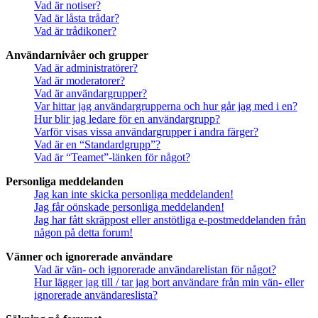
Vad är notiser?
Vad är låsta trådar?
Vad är trådikoner?
Användarnivåer och grupper
Vad är administratörer?
Vad är moderatorer?
Vad är användargrupper?
Var hittar jag användargrupperna och hur går jag med i en?
Hur blir jag ledare för en användargrupp?
Varför visas vissa användargrupper i andra färger?
Vad är en “Standardgrupp”?
Vad är “Teamet”-länken för något?
Personliga meddelanden
Jag kan inte skicka personliga meddelanden!
Jag får oönskade personliga meddelanden!
Jag har fått skräppost eller anstötliga e-postmeddelanden från
någon på detta forum!
Vänner och ignorerade användare
Vad är vän- och ignorerade användarelistan för något?
Hur lägger jag till / tar jag bort användare från min vän- eller
ignorerade användareslista?