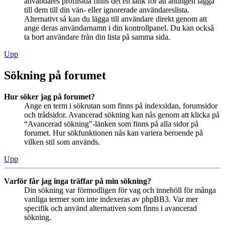
användares profilsida finns det en länk för att antingen lägga
till dem till din vän- eller ignorerade användareslista.
Alternativt så kan du lägga till användare direkt genom att
ange deras användarnamn i din kontrollpanel. Du kan också
ta bort användare från din lista på samma sida.
Upp
Sökning på forumet
Hur söker jag på forumet?
Ange en term i sökrutan som finns på indexsidan, forumsidor
och trådsidor. Avancerad sökning kan nås genom att klicka på
“Avancerad sökning”-länken som finns på alla sidor på
forumet. Hur sökfunktionen nås kan variera beroende på
vilken stil som används.
Upp
Varför får jag inga träffar på min sökning?
Din sökning var förmodligen för vag och innehöll för många
vanliga termer som inte indexeras av phpBB3. Var mer
specifik och använd alternativen som finns i avancerad
sökning.