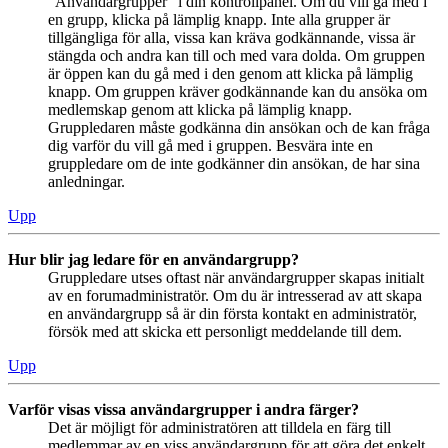
“Användargrupper” i din kontrollpanel. Om du vill gå med i
en grupp, klicka på lämplig knapp. Inte alla grupper är
tillgängliga för alla, vissa kan kräva godkännande, vissa är
stängda och andra kan till och med vara dolda. Om gruppen
är öppen kan du gå med i den genom att klicka på lämplig
knapp. Om gruppen kräver godkännande kan du ansöka om
medlemskap genom att klicka på lämplig knapp.
Gruppledaren måste godkänna din ansökan och de kan fråga
dig varför du vill gå med i gruppen. Besvära inte en
gruppledare om de inte godkänner din ansökan, de har sina
anledningar.
Upp
Hur blir jag ledare för en användargrupp?
Gruppledare utses oftast när användargrupper skapas initialt
av en forumadministratör. Om du är intresserad av att skapa
en användargrupp så är din första kontakt en administratör,
försök med att skicka ett personligt meddelande till dem.
Upp
Varför visas vissa användargrupper i andra färger?
Det är möjligt för administratören att tilldela en färg till
medlemmar av en viss användargrupp för att göra det enkelt