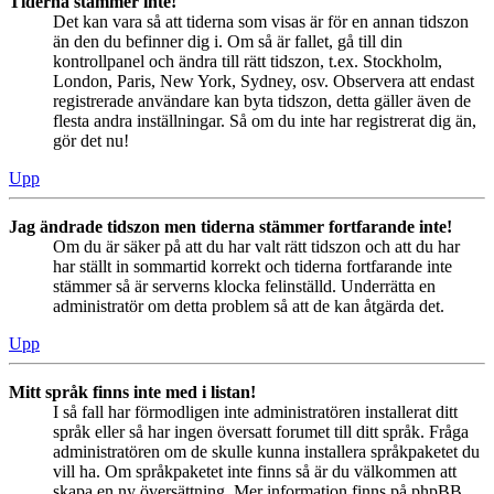
Tiderna stämmer inte!
Det kan vara så att tiderna som visas är för en annan tidszon
än den du befinner dig i. Om så är fallet, gå till din
kontrollpanel och ändra till rätt tidszon, t.ex. Stockholm,
London, Paris, New York, Sydney, osv. Observera att endast
registrerade användare kan byta tidszon, detta gäller även de
flesta andra inställningar. Så om du inte har registrerat dig än,
gör det nu!
Upp
Jag ändrade tidszon men tiderna stämmer fortfarande inte!
Om du är säker på att du har valt rätt tidszon och att du har
har ställt in sommartid korrekt och tiderna fortfarande inte
stämmer så är serverns klocka felinställd. Underrätta en
administratör om detta problem så att de kan åtgärda det.
Upp
Mitt språk finns inte med i listan!
I så fall har förmodligen inte administratören installerat ditt
språk eller så har ingen översatt forumet till ditt språk. Fråga
administratören om de skulle kunna installera språkpaketet du
vill ha. Om språkpaketet inte finns så är du välkommen att
skapa en ny översättning. Mer information finns på phpBB