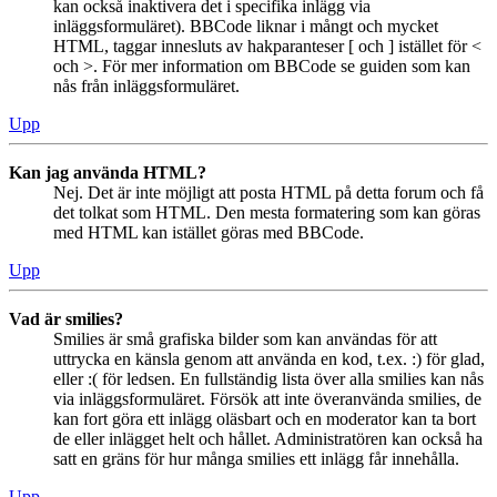
kan också inaktivera det i specifika inlägg via
inläggsformuläret). BBCode liknar i mångt och mycket
HTML, taggar innesluts av hakparanteser [ och ] istället för <
och >. För mer information om BBCode se guiden som kan
nås från inläggsformuläret.
Upp
Kan jag använda HTML?
Nej. Det är inte möjligt att posta HTML på detta forum och få
det tolkat som HTML. Den mesta formatering som kan göras
med HTML kan istället göras med BBCode.
Upp
Vad är smilies?
Smilies är små grafiska bilder som kan användas för att
uttrycka en känsla genom att använda en kod, t.ex. :) för glad,
eller :( för ledsen. En fullständig lista över alla smilies kan nås
via inläggsformuläret. Försök att inte överanvända smilies, de
kan fort göra ett inlägg oläsbart och en moderator kan ta bort
de eller inlägget helt och hållet. Administratören kan också ha
satt en gräns för hur många smilies ett inlägg får innehålla.
Upp