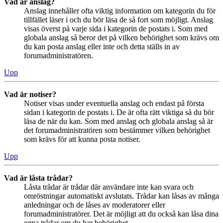
Vad är anslag?
Anslag innehåller ofta viktig information om kategorin du för
tillfället läser i och du bör läsa de så fort som möjligt. Anslag
visas överst på varje sida i kategorin de postats i. Som med
globala anslag så beror det på vilken behörighet som krävs om
du kan posta anslag eller inte och detta ställs in av
forumadministratören.
Upp
Vad är notiser?
Notiser visas under eventuella anslag och endast på första
sidan i kategorin de postats i. De är ofta rätt viktiga så du bör
läsa de när du kan. Som med anslag och globala anslag så är
det forumadministratören som bestämmer vilken behörighet
som krävs för att kunna posta notiser.
Upp
Vad är låsta trådar?
Låsta trådar är trådar där användare inte kan svara och
omröstningar automatiskt avslutats. Trådar kan låsas av många
anledningar och de låses av moderatorer eller
forumadministratörer. Det är möjligt att du också kan låsa dina
egna trådar om du har behörighet.