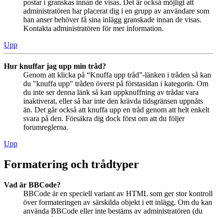
postar i granskas innan de visas. Det är också möjligt att
administratören har placerat dig i en grupp av användare som
han anser behöver få sina inlägg granskade innan de visas.
Kontakta administratören för mer information.
Upp
Hur knuffar jag upp min tråd?
Genom att klicka på “Knuffa upp tråd”-länken i tråden så kan
du "knuffa upp" tråden överst på förstasidan i kategorin. Om
du inte ser denna länk så kan uppknuffning av trådar vara
inaktiverat, eller så har inte den krävda tidsgränsen uppnåts
än. Det går också att knuffa upp en tråd genom att helt enkelt
svara på den. Försäkra dig dock först om att du följer
forumreglerna.
Upp
Formatering och trådtyper
Vad är BBCode?
BBCode är en speciell variant av HTML som ger stor kontroll
över formateringen av särskilda objekt i ett inlägg. Om du kan
använda BBCode eller inte bestäms av administratören (du