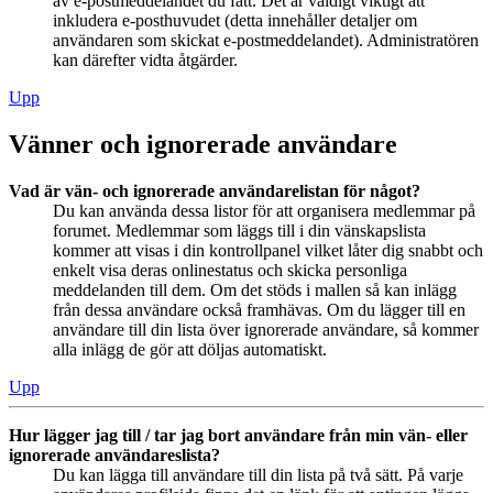
av e-postmeddelandet du fått. Det är väldigt viktigt att
inkludera e-posthuvudet (detta innehåller detaljer om
användaren som skickat e-postmeddelandet). Administratören
kan därefter vidta åtgärder.
Upp
Vänner och ignorerade användare
Vad är vän- och ignorerade användarelistan för något?
Du kan använda dessa listor för att organisera medlemmar på
forumet. Medlemmar som läggs till i din vänskapslista
kommer att visas i din kontrollpanel vilket låter dig snabbt och
enkelt visa deras onlinestatus och skicka personliga
meddelanden till dem. Om det stöds i mallen så kan inlägg
från dessa användare också framhävas. Om du lägger till en
användare till din lista över ignorerade användare, så kommer
alla inlägg de gör att döljas automatiskt.
Upp
Hur lägger jag till / tar jag bort användare från min vän- eller
ignorerade användareslista?
Du kan lägga till användare till din lista på två sätt. På varje