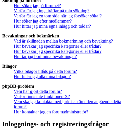
Sökning på forumet
Hur söker jag på forumet?
Varför får jag inga träffar på min sökning?
Varför får jag en tom sida när jag försöker söka!?
Hur söker jag efter medlemmar?
Hur hittar jag mina egna inlägg och trådar?
Bevakningar och bokmärken
Vad är skillnaden mellan bokmärkning och bevakning?
Hur bevakar jag specifika kategorier eller trådar?
Hur bevakar jag specifika kategorier eller trådar?
Hur tar jag bort mina bevakningar?
Bilagor
Vilka bilagor tillåts på detta forum?
Hur hittar jag alla mina bilagor?
phpBB-problem
Vem har gjort detta forum?
Varför finns inte funktionen X?
Vem ska jag kontakta med juridiska ärenden angående detta
forum?
Hur kontaktar jag en forumadministratör?
Inloggnings- och registreringsfrågor