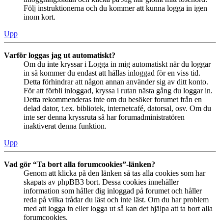
Följ instruktionerna och du kommer att kunna logga in igen
inom kort.
Upp
Varför loggas jag ut automatiskt?
Om du inte kryssar i Logga in mig automatiskt när du loggar
in så kommer du endast att hållas inloggad för en viss tid.
Detta förhindrar att någon annan använder sig av ditt konto.
För att förbli inloggad, kryssa i rutan nästa gång du loggar in.
Detta rekommenderas inte om du besöker forumet från en
delad dator, t.ex. bibliotek, internetcafé, datorsal, osv. Om du
inte ser denna kryssruta så har forumadministratören
inaktiverat denna funktion.
Upp
Vad gör “Ta bort alla forumcookies”-länken?
Genom att klicka på den länken så tas alla cookies som har
skapats av phpBB3 bort. Dessa cookies innehåller
information som håller dig inloggad på forumet och håller
reda på vilka trådar du läst och inte läst. Om du har problem
med att logga in eller logga ut så kan det hjälpa att ta bort alla
forumcookies.