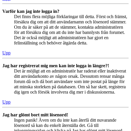
Varför kan jag inte logga in?
Det finns flera möjliga förklaringar till detta. Först och främst,
försäkra dig om att ditt användarnamn och lösenord stämmer.
Om du är säker på att de stämmer, kontakta administratören
för att försäkra dig om att du inte har bannlysts från forumet.
Det är också möjligt att administratören har gjort en
felinställning och behöver åtgärda detta.
Upp
Jag har registrerat mig men kan inte logga in längre?!
Det är möjligt att en administratör har raderat eller inaktiverat
ditt användarkonto av någon orsak. Dessutom rensar många
forum då och då bort användare som inte postat på länge för
att minska storleken på databasen. Om så har skett, registrera
dig igen och försök involvera dig mer i diskussionerna.
Upp
Jag har glömt bort mitt lösenord!
Ingen panik! Även om du inte kan återfå ditt nuvarande
lösenord så kan du enkelt återställa det. Gå till
inloggningssidan och klicka på Jag har glömt mitt lösenord.