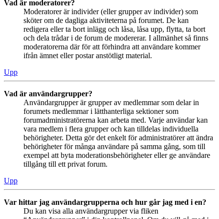
Vad är moderatorer?
Moderatorer är individer (eller grupper av individer) som
sköter om de dagliga aktiviteterna på forumet. De kan
redigera eller ta bort inlägg och låsa, låsa upp, flytta, ta bort
och dela trådar i de forum de modererar. I allmänhet så finns
moderatorerna där för att förhindra att användare kommer
ifrån ämnet eller postar anstötligt material.
Upp
Vad är användargrupper?
Användargrupper är grupper av medlemmar som delar in
forumets medlemmar i lätthanterliga sektioner som
forumadministratörerna kan arbeta med. Varje användar kan
vara medlem i flera grupper och kan tilldelas individuella
behörigheter. Detta gör det enkelt för administratörer att ändra
behörigheter för många användare på samma gång, som till
exempel att byta moderationsbehörigheter eller ge användare
tillgång till ett privat forum.
Upp
Var hittar jag användargrupperna och hur går jag med i en?
Du kan visa alla användargrupper via fliken