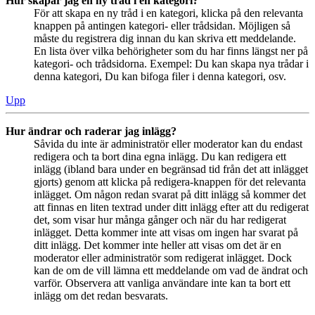
Hur skapar jag en ny tråd i en kategori?
För att skapa en ny tråd i en kategori, klicka på den relevanta
knappen på antingen kategori- eller trådsidan. Möjligen så
måste du registrera dig innan du kan skriva ett meddelande.
En lista över vilka behörigheter som du har finns längst ner på
kategori- och trådsidorna. Exempel: Du kan skapa nya trådar i
denna kategori, Du kan bifoga filer i denna kategori, osv.
Upp
Hur ändrar och raderar jag inlägg?
Såvida du inte är administratör eller moderator kan du endast
redigera och ta bort dina egna inlägg. Du kan redigera ett
inlägg (ibland bara under en begränsad tid från det att inlägget
gjorts) genom att klicka på redigera-knappen för det relevanta
inlägget. Om någon redan svarat på ditt inlägg så kommer det
att finnas en liten textrad under ditt inlägg efter att du redigerat
det, som visar hur många gånger och när du har redigerat
inlägget. Detta kommer inte att visas om ingen har svarat på
ditt inlägg. Det kommer inte heller att visas om det är en
moderator eller administratör som redigerat inlägget. Dock
kan de om de vill lämna ett meddelande om vad de ändrat och
varför. Observera att vanliga användare inte kan ta bort ett
inlägg om det redan besvarats.