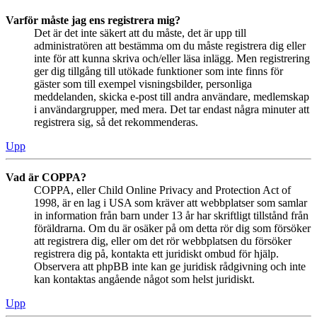
Varför måste jag ens registrera mig?
Det är det inte säkert att du måste, det är upp till
administratören att bestämma om du måste registrera dig eller
inte för att kunna skriva och/eller läsa inlägg. Men registrering
ger dig tillgång till utökade funktioner som inte finns för
gäster som till exempel visningsbilder, personliga
meddelanden, skicka e-post till andra användare, medlemskap
i användargrupper, med mera. Det tar endast några minuter att
registrera sig, så det rekommenderas.
Upp
Vad är COPPA?
COPPA, eller Child Online Privacy and Protection Act of
1998, är en lag i USA som kräver att webbplatser som samlar
in information från barn under 13 år har skriftligt tillstånd från
föräldrarna. Om du är osäker på om detta rör dig som försöker
att registrera dig, eller om det rör webbplatsen du försöker
registrera dig på, kontakta ett juridiskt ombud för hjälp.
Observera att phpBB inte kan ge juridisk rådgivning och inte
kan kontaktas angående något som helst juridiskt.
Upp