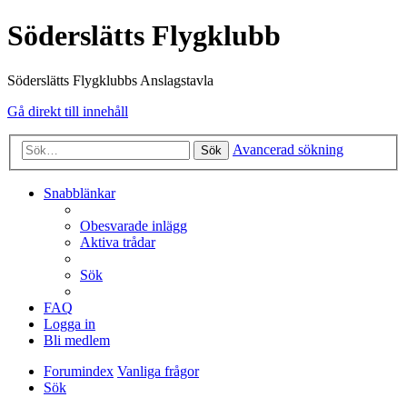
Söderslätts Flygklubb
Söderslätts Flygklubbs Anslagstavla
Gå direkt till innehåll
Avancerad sökning
Sök
Snabblänkar
Obesvarade inlägg
Aktiva trådar
Sök
FAQ
Logga in
Bli medlem
Forumindex
Vanliga frågor
Sök