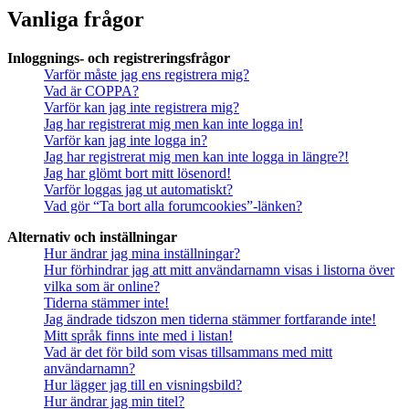
Vanliga frågor
Inloggnings- och registreringsfrågor
Varför måste jag ens registrera mig?
Vad är COPPA?
Varför kan jag inte registrera mig?
Jag har registrerat mig men kan inte logga in!
Varför kan jag inte logga in?
Jag har registrerat mig men kan inte logga in längre?!
Jag har glömt bort mitt lösenord!
Varför loggas jag ut automatiskt?
Vad gör “Ta bort alla forumcookies”-länken?
Alternativ och inställningar
Hur ändrar jag mina inställningar?
Hur förhindrar jag att mitt användarnamn visas i listorna över
vilka som är online?
Tiderna stämmer inte!
Jag ändrade tidszon men tiderna stämmer fortfarande inte!
Mitt språk finns inte med i listan!
Vad är det för bild som visas tillsammans med mitt
användarnamn?
Hur lägger jag till en visningsbild?
Hur ändrar jag min titel?