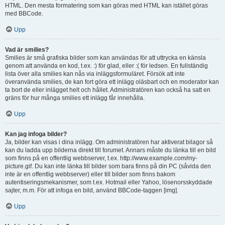
HTML. Den mesta formatering som kan göras med HTML kan istället göras
med BBCode.
Upp
Vad är smilies?
Smilies är små grafiska bilder som kan användas för att uttrycka en känsla
genom att använda en kod, t.ex. :) för glad, eller :( för ledsen. En fullständig
lista över alla smilies kan nås via inläggsformuläret. Försök att inte
överanvända smilies, de kan fort göra ett inlägg oläsbart och en moderator kan
ta bort de eller inlägget helt och hållet. Administratören kan också ha satt en
gräns för hur många smilies ett inlägg får innehålla.
Upp
Kan jag infoga bilder?
Ja, bilder kan visas i dina inlägg. Om administratören har aktiverat bilagor så
kan du ladda upp bilderna direkt till forumet. Annars måste du länka till en bild
som finns på en offentlig webbserver, t.ex. http://www.example.com/my-
picture.gif. Du kan inte länka till bilder som bara finns på din PC (såvida den
inte är en offentlig webbserver) eller till bilder som finns bakom
autentiseringsmekanismer, som t.ex. Hotmail eller Yahoo, lösenorsskyddade
sajter, m.m. För att infoga en bild, använd BBCode-taggen [img].
Upp