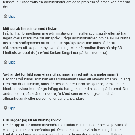
felinställd. Underrätta en administratör om detta problem så att de kan åtgärda
det.
Upp
Mitt språk finns inte med i listan!
I så fall har förmodligen inte administratören installerat ditt språk eller så har
ingen översatt forumet till ditt språk. Fråga administratören om de skulle kunna
installera språkpaketet du vill ha. Om språkpaketet inte finns så är du
välkommen att skapa en ny översättning. Mer information finns på phpBB
Limiteds webbplats (använd länken längst ner på forumsidorna).
Upp
Vad är det för bild som visas tillsammans med mitt användarnamn?
Det finns två bilder som kan visas tillsammans med ett användarnamn i inlägg.
Den ena är en titelbild, oftast är dessa bilder i form av stjärnor, prickar eller
block som visar hur många inlägg du har gjort eller din status på forumet. Den
andra bilden, oftast är den större, är känd som en visningsbild och är i
allmänhet unik eller personlig för varje användare.
Upp
Hur lägger jag till en visningsbild?
Det är upp till forumadministratören att tillåta visningsbilder och välja vilka sätt
visningsbilder kan användas på. Om du inte kan använda visningsbilder,
kontakta en forumadministratör och fråga de om deras anledning till detta.