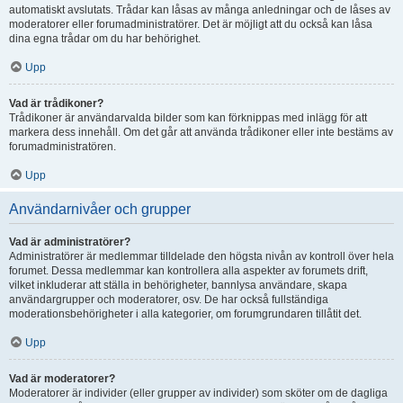
automatiskt avslutats. Trådar kan låsas av många anledningar och de låses av
moderatorer eller forumadministratörer. Det är möjligt att du också kan låsa
dina egna trådar om du har behörighet.
Upp
Vad är trådikoner?
Trådikoner är användarvalda bilder som kan förknippas med inlägg för att
markera dess innehåll. Om det går att använda trådikoner eller inte bestäms av
forumadministratören.
Upp
Användarnivåer och grupper
Vad är administratörer?
Administratörer är medlemmar tilldelade den högsta nivån av kontroll över hela
forumet. Dessa medlemmar kan kontrollera alla aspekter av forumets drift,
vilket inkluderar att ställa in behörigheter, bannlysa användare, skapa
användargrupper och moderatorer, osv. De har också fullständiga
moderationsbehörigheter i alla kategorier, om forumgrundaren tillåtit det.
Upp
Vad är moderatorer?
Moderatorer är individer (eller grupper av individer) som sköter om de dagliga