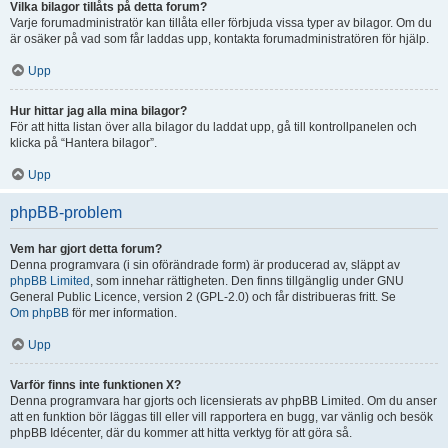
Vilka bilagor tillåts på detta forum?
Varje forumadministratör kan tillåta eller förbjuda vissa typer av bilagor. Om du
är osäker på vad som får laddas upp, kontakta forumadministratören för hjälp.
Upp
Hur hittar jag alla mina bilagor?
För att hitta listan över alla bilagor du laddat upp, gå till kontrollpanelen och
klicka på “Hantera bilagor”.
Upp
phpBB-problem
Vem har gjort detta forum?
Denna programvara (i sin oförändrade form) är producerad av, släppt av
phpBB Limited
, som innehar rättigheten. Den finns tillgänglig under GNU
General Public Licence, version 2 (GPL-2.0) och får distribueras fritt. Se
Om phpBB
för mer information.
Upp
Varför finns inte funktionen X?
Denna programvara har gjorts och licensierats av phpBB Limited. Om du anser
att en funktion bör läggas till eller vill rapportera en bugg, var vänlig och besök
phpBB Idécenter, där du kommer att hitta verktyg för att göra så.