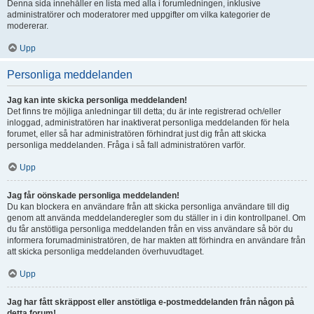
Denna sida innehåller en lista med alla i forumledningen, inklusive
administratörer och moderatorer med uppgifter om vilka kategorier de
modererar.
Upp
Personliga meddelanden
Jag kan inte skicka personliga meddelanden!
Det finns tre möjliga anledningar till detta; du är inte registrerad och/eller
inloggad, administratören har inaktiverat personliga meddelanden för hela
forumet, eller så har administratören förhindrat just dig från att skicka
personliga meddelanden. Fråga i så fall administratören varför.
Upp
Jag får oönskade personliga meddelanden!
Du kan blockera en användare från att skicka personliga användare till dig
genom att använda meddelanderegler som du ställer in i din kontrollpanel. Om
du får anstötliga personliga meddelanden från en viss användare så bör du
informera forumadministratören, de har makten att förhindra en användare från
att skicka personliga meddelanden överhuvudtaget.
Upp
Jag har fått skräppost eller anstötliga e-postmeddelanden från någon på
detta forum!