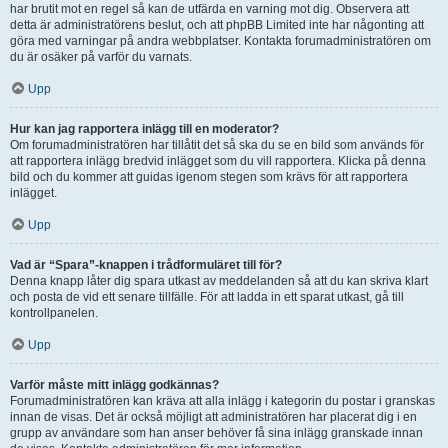
har brutit mot en regel så kan de utfärda en varning mot dig. Observera att
detta är administratörens beslut, och att phpBB Limited inte har någonting att
göra med varningar på andra webbplatser. Kontakta forumadministratören om
du är osäker på varför du varnats.
Upp
Hur kan jag rapportera inlägg till en moderator?
Om forumadministratören har tillåtit det så ska du se en bild som används för
att rapportera inlägg bredvid inlägget som du vill rapportera. Klicka på denna
bild och du kommer att guidas igenom stegen som krävs för att rapportera
inlägget.
Upp
Vad är “Spara”-knappen i trådformuläret till för?
Denna knapp låter dig spara utkast av meddelanden så att du kan skriva klart
och posta de vid ett senare tillfälle. För att ladda in ett sparat utkast, gå till
kontrollpanelen.
Upp
Varför måste mitt inlägg godkännas?
Forumadministratören kan kräva att alla inlägg i kategorin du postar i granskas
innan de visas. Det är också möjligt att administratören har placerat dig i en
grupp av användare som han anser behöver få sina inlägg granskade innan