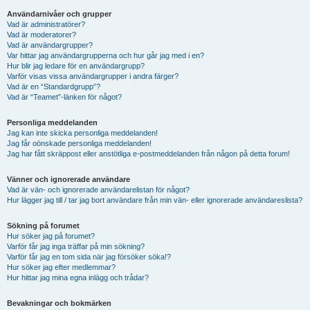
Användarnivåer och grupper
Vad är administratörer?
Vad är moderatorer?
Vad är användargrupper?
Var hittar jag användargrupperna och hur går jag med i en?
Hur blir jag ledare för en användargrupp?
Varför visas vissa användargrupper i andra färger?
Vad är en “Standardgrupp”?
Vad är “Teamet”-länken för något?
Personliga meddelanden
Jag kan inte skicka personliga meddelanden!
Jag får oönskade personliga meddelanden!
Jag har fått skräppost eller anstötliga e-postmeddelanden från någon på detta forum!
Vänner och ignorerade användare
Vad är vän- och ignorerade användarelistan för något?
Hur lägger jag till / tar jag bort användare från min vän- eller ignorerade användareslista?
Sökning på forumet
Hur söker jag på forumet?
Varför får jag inga träffar på min sökning?
Varför får jag en tom sida när jag försöker söka!?
Hur söker jag efter medlemmar?
Hur hittar jag mina egna inlägg och trådar?
Bevakningar och bokmärken