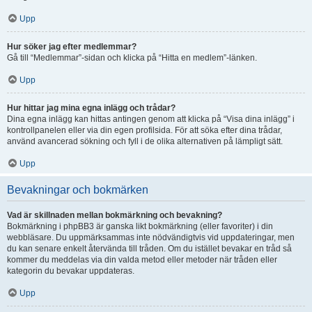
Upp
Hur söker jag efter medlemmar?
Gå till “Medlemmar”-sidan och klicka på “Hitta en medlem”-länken.
Upp
Hur hittar jag mina egna inlägg och trådar?
Dina egna inlägg kan hittas antingen genom att klicka på “Visa dina inlägg” i
kontrollpanelen eller via din egen profilsida. För att söka efter dina trådar,
använd avancerad sökning och fyll i de olika alternativen på lämpligt sätt.
Upp
Bevakningar och bokmärken
Vad är skillnaden mellan bokmärkning och bevakning?
Bokmärkning i phpBB3 är ganska likt bokmärkning (eller favoriter) i din
webbläsare. Du uppmärksammas inte nödvändigtvis vid uppdateringar, men
du kan senare enkelt återvända till tråden. Om du istället bevakar en tråd så
kommer du meddelas via din valda metod eller metoder när tråden eller
kategorin du bevakar uppdateras.
Upp