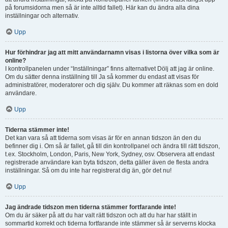
på forumsidorna men så är inte alltid fallet). Här kan du ändra alla dina
inställningar och alternativ.
Upp
Hur förhindrar jag att mitt användarnamn visas i listorna över vilka som är
online?
I kontrollpanelen under “Inställningar” finns alternativet Dölj att jag är online.
Om du sätter denna inställning till Ja så kommer du endast att visas för
administratörer, moderatorer och dig själv. Du kommer att räknas som en dold
användare.
Upp
Tiderna stämmer inte!
Det kan vara så att tiderna som visas är för en annan tidszon än den du
befinner dig i. Om så är fallet, gå till din kontrollpanel och ändra till rätt tidszon,
t.ex. Stockholm, London, Paris, New York, Sydney, osv. Observera att endast
registrerade användare kan byta tidszon, detta gäller även de flesta andra
inställningar. Så om du inte har registrerat dig än, gör det nu!
Upp
Jag ändrade tidszon men tiderna stämmer fortfarande inte!
Om du är säker på att du har valt rätt tidszon och att du har har ställt in
sommartid korrekt och tiderna fortfarande inte stämmer så är serverns klocka