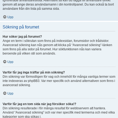
ignorerade användareslista. Alternativt så kan du lägga till användare direkt
genom att ange deras användarnamn i din kontrollpanel. Du kan också ta bort
användare från din lista på samma sida.
Upp
Sökning på forumet
Hur söker jag på forumet?
Ange en term i sökrutan som finns på indexsidan, forumsidor och trådsidor.
Avancerad sökning kan nås genom att klicka på “Avancerad sökning”-länken
som finns på alla sidor på forumet. Hur sökfunktionen nås kan variera
beroende på vilken stil som används.
Upp
Varför får jag inga träffar på min sökning?
Din sökning var förmodligen för vag och innehöll för många vanliga termer som
inte indexeras av phpBB3. Var mer specifik och använd alternativen som finns i
avancerad sökning.
Upp
Varför får jag en tom sida när jag försöker söka!?
Din sökning resulterade i för många resultat för webbservern att hantera.
Använd “Avancerad sökning” och var mer specifik med termerna och med vilka
kategorier som ska sökas i.