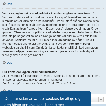
Upp
Vem ska jag kontakta med juridiska ärenden angående detta forum?
Vem som helst av administratörerna som listas på “Teamet”-sidan bör vara
lämpliga att kontakta med dina klagomål. Om du inte får något svar på detta
sätt så kan du kontakta ägaren av domänen eller, om detta forum ligger på en
gratistjänst (såsom Yahoo!, free.fr, f2s.com, osv.), abuse-avdelningen för den
tjänsten. Observera att phpBB Limited
inte har någon som helst kontroll
och
kan inte på något sätt hållas ansvariga för hur, var eller av vem detta forum
används. Kontakta inte phpBB Limited med anledning av något juridiskt
ärende (“cease and desist”, ansvar, förtal, osv.) som
inte direkt berör
webbplatsen phpBB.com. Om du ändå kontaktar phpBB Limited om
någon
form av tredjepartsanvändning av denna mjukvara
så förvänta dig ett
fåordigt svar eller inget svar alls.
Upp
Hur kontaktar jag en forumadministratör?
Alla användar på forumet kan använda "Kontakta oss"-formuläret, ifall denna
funktion är aktiverad utav forumadministratören.
Användare på forumet kan även använda "Teamet"-länken.
Upp
Den här sidan använder cookies för att ge dig
Hoppa till
den bästa upplevelsen.
Lär dig mer