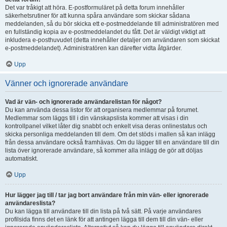
Det var tråkigt att höra. E-postformuläret på detta forum innehåller
säkerhetsrutiner för att kunna spåra användare som skickar sådana
meddelanden, så du bör skicka ett e-postmeddelande till administratören med
en fullständig kopia av e-postmeddelandet du fått. Det är väldigt viktigt att
inkludera e-posthuvudet (detta innehåller detaljer om användaren som skickat
e-postmeddelandet). Administratören kan därefter vidta åtgärder.
Upp
Vänner och ignorerade användare
Vad är vän- och ignorerade användarelistan för något?
Du kan använda dessa listor för att organisera medlemmar på forumet.
Medlemmar som läggs till i din vänskapslista kommer att visas i din
kontrollpanel vilket låter dig snabbt och enkelt visa deras onlinestatus och
skicka personliga meddelanden till dem. Om det stöds i mallen så kan inlägg
från dessa användare också framhävas. Om du lägger till en användare till din
lista över ignorerade användare, så kommer alla inlägg de gör att döljas
automatiskt.
Upp
Hur lägger jag till / tar jag bort användare från min vän- eller ignorerade
användareslista?
Du kan lägga till användare till din lista på två sätt. På varje användares
profilsida finns det en länk för att antingen lägga till dem till din vän- eller