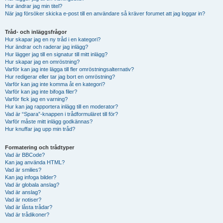
Hur ändrar jag min titel?
När jag försöker skicka e-post till en användare så kräver forumet att jag loggar in?
Tråd- och inläggsfrågor
Hur skapar jag en ny tråd i en kategori?
Hur ändrar och raderar jag inlägg?
Hur lägger jag till en signatur till mitt inlägg?
Hur skapar jag en omröstning?
Varför kan jag inte lägga till fler omröstningsalternativ?
Hur redigerar eller tar jag bort en omröstning?
Varför kan jag inte komma åt en kategori?
Varför kan jag inte bifoga filer?
Varför fick jag en varning?
Hur kan jag rapportera inlägg till en moderator?
Vad är “Spara”-knappen i trådformuläret till för?
Varför måste mitt inlägg godkännas?
Hur knuffar jag upp min tråd?
Formatering och trådtyper
Vad är BBCode?
Kan jag använda HTML?
Vad är smilies?
Kan jag infoga bilder?
Vad är globala anslag?
Vad är anslag?
Vad är notiser?
Vad är låsta trådar?
Vad är trådikoner?