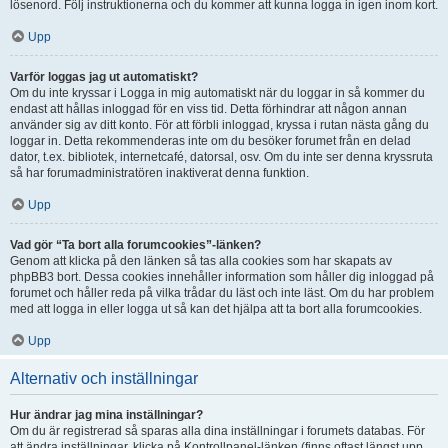
lösenord. Följ instruktionerna och du kommer att kunna logga in igen inom kort.
Upp
Varför loggas jag ut automatiskt?
Om du inte kryssar i Logga in mig automatiskt när du loggar in så kommer du
endast att hållas inloggad för en viss tid. Detta förhindrar att någon annan
använder sig av ditt konto. För att förbli inloggad, kryssa i rutan nästa gång du
loggar in. Detta rekommenderas inte om du besöker forumet från en delad
dator, t.ex. bibliotek, internetcafé, datorsal, osv. Om du inte ser denna kryssruta
så har forumadministratören inaktiverat denna funktion.
Upp
Vad gör “Ta bort alla forumcookies”-länken?
Genom att klicka på den länken så tas alla cookies som har skapats av
phpBB3 bort. Dessa cookies innehåller information som håller dig inloggad på
forumet och håller reda på vilka trådar du läst och inte läst. Om du har problem
med att logga in eller logga ut så kan det hjälpa att ta bort alla forumcookies.
Upp
Alternativ och inställningar
Hur ändrar jag mina inställningar?
Om du är registrerad så sparas alla dina inställningar i forumets databas. För
att ändra inställningar, klicka på Kontrollpanel-länken (finns oftast längst upp