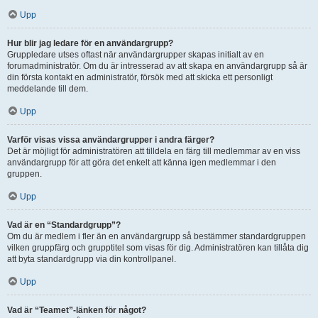
Upp
Hur blir jag ledare för en användargrupp?
Gruppledare utses oftast när användargrupper skapas initialt av en
forumadministratör. Om du är intresserad av att skapa en användargrupp så är
din första kontakt en administratör, försök med att skicka ett personligt
meddelande till dem.
Upp
Varför visas vissa användargrupper i andra färger?
Det är möjligt för administratören att tilldela en färg till medlemmar av en viss
användargrupp för att göra det enkelt att känna igen medlemmar i den
gruppen.
Upp
Vad är en “Standardgrupp”?
Om du är medlem i fler än en användargrupp så bestämmer standardgruppen
vilken gruppfärg och grupptitel som visas för dig. Administratören kan tillåta dig
att byta standardgrupp via din kontrollpanel.
Upp
Vad är “Teamet”-länken för något?