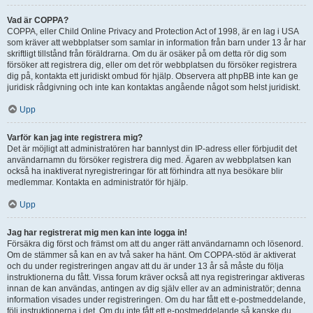
Vad är COPPA?
COPPA, eller Child Online Privacy and Protection Act of 1998, är en lag i USA
som kräver att webbplatser som samlar in information från barn under 13 år har
skriftligt tillstånd från föräldrarna. Om du är osäker på om detta rör dig som
försöker att registrera dig, eller om det rör webbplatsen du försöker registrera
dig på, kontakta ett juridiskt ombud för hjälp. Observera att phpBB inte kan ge
juridisk rådgivning och inte kan kontaktas angående något som helst juridiskt.
Upp
Varför kan jag inte registrera mig?
Det är möjligt att administratören har bannlyst din IP-adress eller förbjudit det
användarnamn du försöker registrera dig med. Ägaren av webbplatsen kan
också ha inaktiverat nyregistreringar för att förhindra att nya besökare blir
medlemmar. Kontakta en administratör för hjälp.
Upp
Jag har registrerat mig men kan inte logga in!
Försäkra dig först och främst om att du anger rätt användarnamn och lösenord.
Om de stämmer så kan en av två saker ha hänt. Om COPPA-stöd är aktiverat
och du under registreringen angav att du är under 13 år så måste du följa
instruktionerna du fått. Vissa forum kräver också att nya registreringar aktiveras
innan de kan användas, antingen av dig själv eller av an administratör; denna
information visades under registreringen. Om du har fått ett e-postmeddelande,
följ instruktionerna i det. Om du inte fått ett e-postmeddelande så kanske du