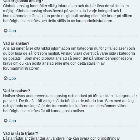
Vad är globala anslag?
Globala anslag innehåller viktig information och du bör läsa de så fort som
möjligt. Globala anslag visas överst på varje sida i varje kategori och i
kontrollpanelen. Om du kan posta ett globalt anslag eller inte beror på vilken
behörighet som krävs och detta ställs in av forumadministratören.
Upp
Vad är anslag?
Anslag innehåller ofta viktig information om kategorin du för tillfället läser i och
du bör läsa de så fort som möjligt. Anslag visas överst på varje sida i kategorin
de postats i. Som med globala anslag så beror det på vilken behörighet som
krävs om du kan posta anslag eller inte och detta ställs in av
forumadministratören.
Upp
Vad är notiser?
Notiser visas under eventuella anslag och endast på första sidan i kategorin de
postats i. De är ofta rätt viktiga så du bör läsa de när du kan. Som med anslag
och globala anslag så är det forumadministratören som bestämmer vilken
behörighet som krävs för att kunna posta notiser.
Upp
Vad är låsta trådar?
Låsta trådar är trådar där användare inte kan svara och omröstningar