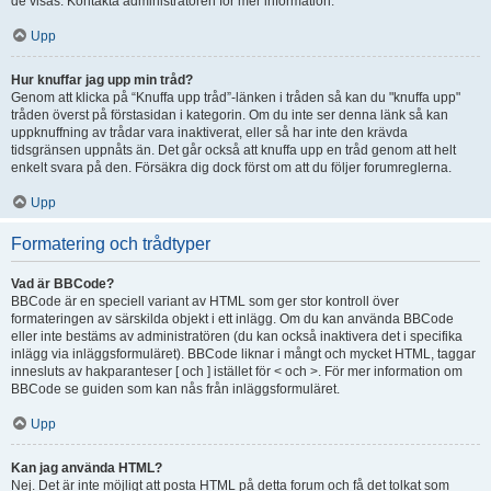
de visas. Kontakta administratören för mer information.
Upp
Hur knuffar jag upp min tråd?
Genom att klicka på “Knuffa upp tråd”-länken i tråden så kan du "knuffa upp"
tråden överst på förstasidan i kategorin. Om du inte ser denna länk så kan
uppknuffning av trådar vara inaktiverat, eller så har inte den krävda
tidsgränsen uppnåts än. Det går också att knuffa upp en tråd genom att helt
enkelt svara på den. Försäkra dig dock först om att du följer forumreglerna.
Upp
Formatering och trådtyper
Vad är BBCode?
BBCode är en speciell variant av HTML som ger stor kontroll över
formateringen av särskilda objekt i ett inlägg. Om du kan använda BBCode
eller inte bestäms av administratören (du kan också inaktivera det i specifika
inlägg via inläggsformuläret). BBCode liknar i mångt och mycket HTML, taggar
innesluts av hakparanteser [ och ] istället för < och >. För mer information om
BBCode se guiden som kan nås från inläggsformuläret.
Upp
Kan jag använda HTML?
Nej. Det är inte möjligt att posta HTML på detta forum och få det tolkat som