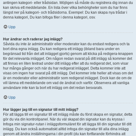
antingen kategori- eller trådsidan. Möjligen så måste du registrera dig innan du
kan skriva ett meddelande. En lista över vilka behörigheter som du har finns
längst ner på kategori- och trådsidorna. Exempel: Du kan skapa nya trådar i
denna kategori, Du kan bifoga filer i denna kategori, osv.
Upp
Hur ändrar och raderar jag inlägg?
Såvida du inte är administratör eller moderator kan du endast redigera och ta
bort dina egna inlägg. Du kan redigera ett inlägg (ibland bara under en
begränsad tid från det att inlägget gjorts) genom att klicka på redigera-knappen
för det relevanta inlägget. Om någon redan svarat på ditt inlägg så kommer det
att finnas en liten textrad under ditt inlägg efter att du redigerat det, som visar
hur många gånger och när du har redigerat inlägget. Detta kommer inte att
visas om ingen har svarat på ditt inlägg. Det kommer inte heller att visas om det
är en moderator eller administratör som redigerat inlägget. Dock kan de om de
vill lämna ett meddelande om vad de ändrat och varför. Observera att vanliga
användare inte kan ta bort ett inlägg om det redan besvarats.
Upp
Hur lägger jag till en signatur till mitt inlägg?
För att lägga till en signatur till ett inlägg måste du först skapa en signatur, detta
gör du via din kontrollpanel. När du väl skapat din signatur kan du kryssa i
Infoga min signatur-rutan i inläggsformuläret för att lägga till din signatur till ditt
inlägg. Du kan också automatiskt alltid infoga din signatur till alla dina inlägg
genom att ändra inställningarna i din profil (du kan fortfarande förhindra att