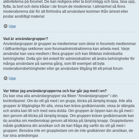
aktiviteterna på forumet. De kan redigera eller ta bort inlägg och låsa, låsa upp,
flytta, ta bort och dela trådar i de forum de modererar. I allmänhet så finns
moderatorerna där för att förhindra att användare kommer ifrån ämnet eller
postar anstötligt material.
Upp
Vad är användargrupper?
Användargrupper är grupper av medlemmar som delar in forumets medlemmar
i lätthanterliga sektioner som forumadministratörerna kan arbeta med. Varje
användar kan vara medlem i flera grupper och kan tilldelas individuella
behörigheter. Detta gör det enkelt för administratörer att ändra behörigheter för
många användare på samma gång, som till exempel att byta
moderationsbehörigheter eller ge användare tillgång till ett privat forum.
Upp
Var hittar jag användargrupperna och hur går jag med i en?
Du kan visa alla användargrupper via fliken “Användargrupper” i din
kontrollpanel. Om du vill gå med i en grupp, klicka på lämplig knapp. Inte alla
grupper är tillgängliga för alla, vissa kan kräva godkännande, vissa är stängda
och andra kan till och med vara dolda. Om gruppen är öppen kan du gå med i
den genom att klicka på lämplig knapp. Om gruppen kräver godkännande kan
du ansöka om medlemskap genom att klicka på lämplig knapp. Gruppledaren
måste godkänna din ansökan och de kan fråga dig varför du vill gå med i
gruppen. Besvära inte en gruppledare om de inte godkänner din ansökan, de
har sina anledningar.