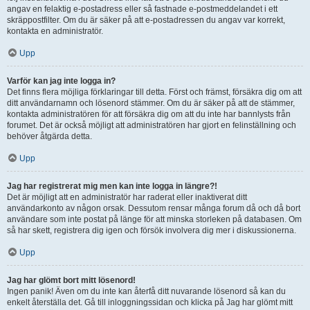
angav en felaktig e-postadress eller så fastnade e-postmeddelandet i ett
skräppostfilter. Om du är säker på att e-postadressen du angav var korrekt,
kontakta en administratör.
Upp
Varför kan jag inte logga in?
Det finns flera möjliga förklaringar till detta. Först och främst, försäkra dig om att
ditt användarnamn och lösenord stämmer. Om du är säker på att de stämmer,
kontakta administratören för att försäkra dig om att du inte har bannlysts från
forumet. Det är också möjligt att administratören har gjort en felinställning och
behöver åtgärda detta.
Upp
Jag har registrerat mig men kan inte logga in längre?!
Det är möjligt att en administratör har raderat eller inaktiverat ditt
användarkonto av någon orsak. Dessutom rensar många forum då och då bort
användare som inte postat på länge för att minska storleken på databasen. Om
så har skett, registrera dig igen och försök involvera dig mer i diskussionerna.
Upp
Jag har glömt bort mitt lösenord!
Ingen panik! Även om du inte kan återfå ditt nuvarande lösenord så kan du
enkelt återställa det. Gå till inloggningssidan och klicka på Jag har glömt mitt