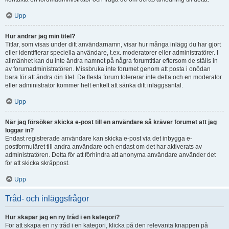
Upp
Hur ändrar jag min titel?
Titlar, som visas under ditt användarnamn, visar hur många inlägg du har gjort
eller identifierar speciella användare, t.ex. moderatorer eller administratörer. I
allmänhet kan du inte ändra namnet på några forumtitlar eftersom de ställs in
av forumadministratören. Missbruka inte forumet genom att posta i onödan
bara för att ändra din titel. De flesta forum tolererar inte detta och en moderator
eller administratör kommer helt enkelt att sänka ditt inläggsantal.
Upp
När jag försöker skicka e-post till en användare så kräver forumet att jag
loggar in?
Endast registrerade användare kan skicka e-post via det inbygga e-
postformuläret till andra användare och endast om det har aktiverats av
administratören. Detta för att förhindra att anonyma användare använder det
för att skicka skräppost.
Upp
Tråd- och inläggsfrågor
Hur skapar jag en ny tråd i en kategori?
För att skapa en ny tråd i en kategori, klicka på den relevanta knappen på