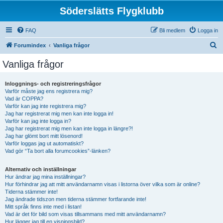
Söderslätts Flygklubb
FAQ
Bli medlem
Logga in
S
Forumindex
Vanliga frågor
ö
Vanliga frågor
k
Inloggnings- och registreringsfrågor
Varför måste jag ens registrera mig?
Vad är COPPA?
Varför kan jag inte registrera mig?
Jag har registrerat mig men kan inte logga in!
Varför kan jag inte logga in?
Jag har registrerat mig men kan inte logga in längre?!
Jag har glömt bort mitt lösenord!
Varför loggas jag ut automatiskt?
Vad gör “Ta bort alla forumcookies”-länken?
Alternativ och inställningar
Hur ändrar jag mina inställningar?
Hur förhindrar jag att mitt användarnamn visas i listorna över vilka som är online?
Tiderna stämmer inte!
Jag ändrade tidszon men tiderna stämmer fortfarande inte!
Mitt språk finns inte med i listan!
Vad är det för bild som visas tillsammans med mitt användarnamn?
Hur lägger jag till en visningsbild?