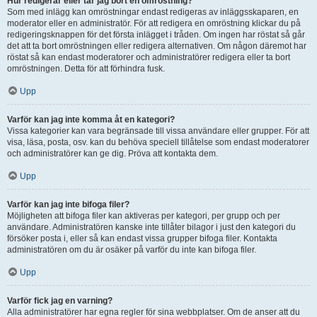
Hur redigerar eller tar jag bort en omröstning?
Som med inlägg kan omröstningar endast redigeras av inläggsskaparen, en
moderator eller en administratör. För att redigera en omröstning klickar du på
redigeringsknappen för det första inlägget i tråden. Om ingen har röstat så går
det att ta bort omröstningen eller redigera alternativen. Om någon däremot har
röstat så kan endast moderatorer och administratörer redigera eller ta bort
omröstningen. Detta för att förhindra fusk.
Upp
Varför kan jag inte komma åt en kategori?
Vissa kategorier kan vara begränsade till vissa användare eller grupper. För att
visa, läsa, posta, osv. kan du behöva speciell tillåtelse som endast moderatorer
och administratörer kan ge dig. Pröva att kontakta dem.
Upp
Varför kan jag inte bifoga filer?
Möjligheten att bifoga filer kan aktiveras per kategori, per grupp och per
användare. Administratören kanske inte tillåter bilagor i just den kategori du
försöker posta i, eller så kan endast vissa grupper bifoga filer. Kontakta
administratören om du är osäker på varför du inte kan bifoga filer.
Upp
Varför fick jag en varning?
Alla administratörer har egna regler för sina webbplatser. Om de anser att du