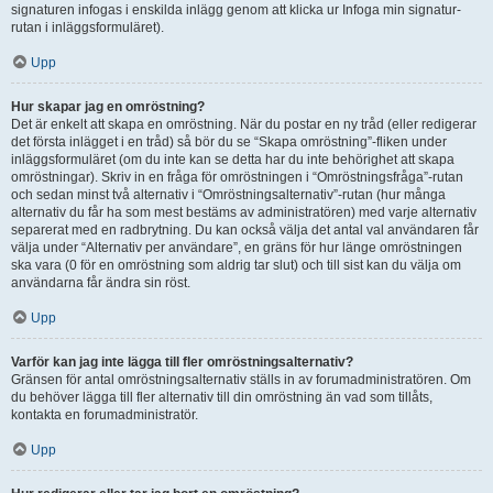
signaturen infogas i enskilda inlägg genom att klicka ur Infoga min signatur-
rutan i inläggsformuläret).
Upp
Hur skapar jag en omröstning?
Det är enkelt att skapa en omröstning. När du postar en ny tråd (eller redigerar
det första inlägget i en tråd) så bör du se “Skapa omröstning”-fliken under
inläggsformuläret (om du inte kan se detta har du inte behörighet att skapa
omröstningar). Skriv in en fråga för omröstningen i “Omröstningsfråga”-rutan
och sedan minst två alternativ i “Omröstningsalternativ”-rutan (hur många
alternativ du får ha som mest bestäms av administratören) med varje alternativ
separerat med en radbrytning. Du kan också välja det antal val användaren får
välja under “Alternativ per användare”, en gräns för hur länge omröstningen
ska vara (0 för en omröstning som aldrig tar slut) och till sist kan du välja om
användarna får ändra sin röst.
Upp
Varför kan jag inte lägga till fler omröstningsalternativ?
Gränsen för antal omröstningsalternativ ställs in av forumadministratören. Om
du behöver lägga till fler alternativ till din omröstning än vad som tillåts,
kontakta en forumadministratör.
Upp