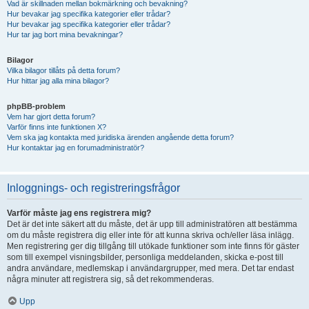
Vad är skillnaden mellan bokmärkning och bevakning?
Hur bevakar jag specifika kategorier eller trådar?
Hur bevakar jag specifika kategorier eller trådar?
Hur tar jag bort mina bevakningar?
Bilagor
Vilka bilagor tillåts på detta forum?
Hur hittar jag alla mina bilagor?
phpBB-problem
Vem har gjort detta forum?
Varför finns inte funktionen X?
Vem ska jag kontakta med juridiska ärenden angående detta forum?
Hur kontaktar jag en forumadministratör?
Inloggnings- och registreringsfrågor
Varför måste jag ens registrera mig?
Det är det inte säkert att du måste, det är upp till administratören att bestämma
om du måste registrera dig eller inte för att kunna skriva och/eller läsa inlägg.
Men registrering ger dig tillgång till utökade funktioner som inte finns för gäster
som till exempel visningsbilder, personliga meddelanden, skicka e-post till
andra användare, medlemskap i användargrupper, med mera. Det tar endast
några minuter att registrera sig, så det rekommenderas.
Upp