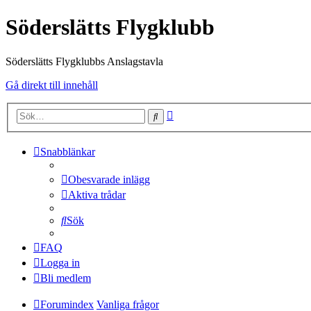
Söderslätts Flygklubb
Söderslätts Flygklubbs Anslagstavla
Gå direkt till innehåll
Avancerad
Sök
sökning
Snabblänkar
Obesvarade inlägg
Aktiva trådar
Sök
FAQ
Logga in
Bli medlem
Forumindex
Vanliga frågor