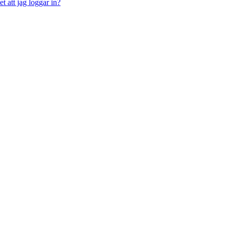
t att jag loggar in?