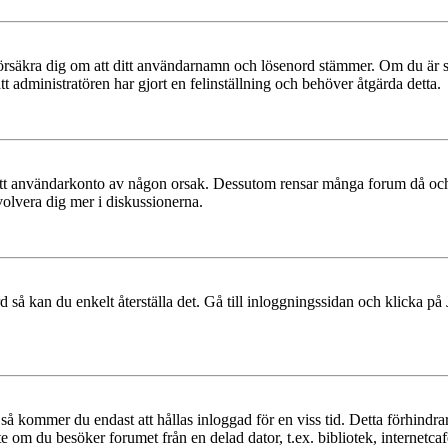
t, försäkra dig om att ditt användarnamn och lösenord stämmer. Om du är s
tt administratören har gjort en felinställning och behöver åtgärda detta.
at ditt användarkonto av någon orsak. Dessutom rensar många forum då och
volvera dig mer i diskussionerna.
 så kan du enkelt återställa det. Gå till inloggningssidan och klicka på
å kommer du endast att hållas inloggad för en viss tid. Detta förhindrar
 om du besöker forumet från en delad dator, t.ex. bibliotek, internetcaf