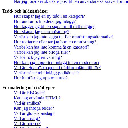
När jag försöker skicka e-post till en användare så kräver forume
Tråd- och inläggsfrågor
Hur skapar jag en ny tråd i en kategori?
Hur ändrar och raderar jag inlägg?
Hur lägger jag till en signatur till mitt inlägg?
Hur skapar jag en omröstning?
Varför kan jag inte lägga till fler omröstningsalternativ?
Hur redigerar eller tar jag bort en omröstning?
Varför kan jag inte komma åt en kategori?
Varför kan jag inte bifoga filer?
Varför fick jag en varning?
Hur kan jag rapportera inlägg till en moderator?
Vad är “Spara”-knappen i trådformuläret till för?
Varför måste mitt inlägg godkännas?
Hur knuffar jag upp min tråd?
Formatering och trådtyper
Vad är BBCode?
Kan jag använda HTML?
Vad är smilies?
Kan jag infoga bilder?
Vad är globala anslag?
Vad är anslag?
Vad är notiser?