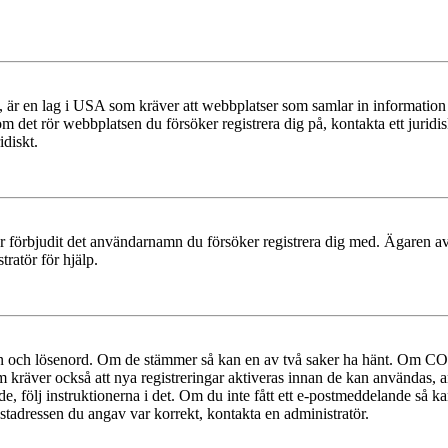
r en lag i USA som kräver att webbplatser som samlar in information frå
 om det rör webbplatsen du försöker registrera dig på, kontakta ett juri
diskt.
ler förbjudit det användarnamn du försöker registrera dig med. Ägaren av
ratör för hjälp.
mn och lösenord. Om de stämmer så kan en av två saker ha hänt. Om COP
um kräver också att nya registreringar aktiveras innan de kan användas, a
e, följ instruktionerna i det. Om du inte fått ett e-postmeddelande så ka
ostadressen du angav var korrekt, kontakta en administratör.