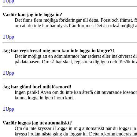
Upp
Varför kan jag inte logga in?
Det finns flera möjliga förklaringar till detta. Först och främs
om att du inte har bannlysts från forumet. Det är också möjligt a
Upp
Jag har registrerat mig men kan inte logga in längre?!
Det är möjligt att en administratör har raderat eller inaktiver
på databasen. Om så har skett, registrera dig igen och försök in
Upp
Jag har glömt bort mitt lösenord!
Ingen panik! Även om du inte kan återfå ditt nuvarande lösenord
kunna logga in igen inom kort.
Upp
Varför loggas jag ut automatiskt?
Om du inte kryssar i Logga in mig automatiskt när du loggar in s
kryssa i rutan nästa gång du loggar in. Detta rekommenderas inte