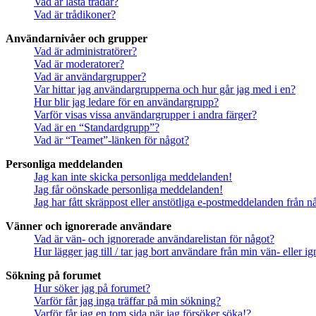
Vad är låsta trådar?
Vad är trådikoner?
Användarnivåer och grupper
Vad är administratörer?
Vad är moderatorer?
Vad är användargrupper?
Var hittar jag användargrupperna och hur går jag med i en?
Hur blir jag ledare för en användargrupp?
Varför visas vissa användargrupper i andra färger?
Vad är en “Standardgrupp”?
Vad är “Teamet”-länken för något?
Personliga meddelanden
Jag kan inte skicka personliga meddelanden!
Jag får oönskade personliga meddelanden!
Jag har fått skräppost eller anstötliga e-postmeddelanden från 
Vänner och ignorerade användare
Vad är vän- och ignorerade användarelistan för något?
Hur lägger jag till / tar jag bort användare från min vän- eller 
Sökning på forumet
Hur söker jag på forumet?
Varför får jag inga träffar på min sökning?
Varför får jag en tom sida när jag försöker söka!?