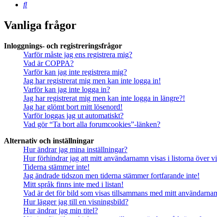
Sök
Vanliga frågor
Inloggnings- och registreringsfrågor
Varför måste jag ens registrera mig?
Vad är COPPA?
Varför kan jag inte registrera mig?
Jag har registrerat mig men kan inte logga in!
Varför kan jag inte logga in?
Jag har registrerat mig men kan inte logga in längre?!
Jag har glömt bort mitt lösenord!
Varför loggas jag ut automatiskt?
Vad gör “Ta bort alla forumcookies”-länken?
Alternativ och inställningar
Hur ändrar jag mina inställningar?
Hur förhindrar jag att mitt användarnamn visas i listorna över v
Tiderna stämmer inte!
Jag ändrade tidszon men tiderna stämmer fortfarande inte!
Mitt språk finns inte med i listan!
Vad är det för bild som visas tillsammans med mitt användarn
Hur lägger jag till en visningsbild?
Hur ändrar jag min titel?