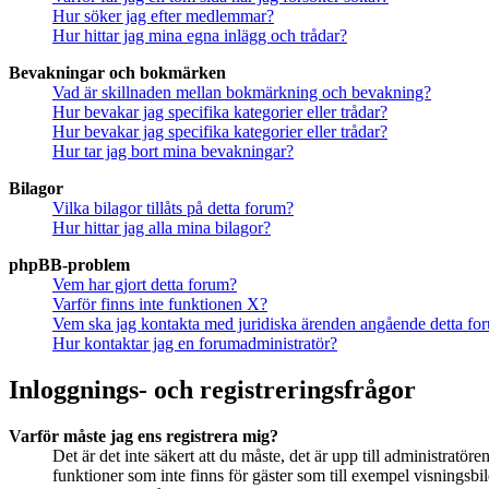
Hur söker jag efter medlemmar?
Hur hittar jag mina egna inlägg och trådar?
Bevakningar och bokmärken
Vad är skillnaden mellan bokmärkning och bevakning?
Hur bevakar jag specifika kategorier eller trådar?
Hur bevakar jag specifika kategorier eller trådar?
Hur tar jag bort mina bevakningar?
Bilagor
Vilka bilagor tillåts på detta forum?
Hur hittar jag alla mina bilagor?
phpBB-problem
Vem har gjort detta forum?
Varför finns inte funktionen X?
Vem ska jag kontakta med juridiska ärenden angående detta fo
Hur kontaktar jag en forumadministratör?
Inloggnings- och registreringsfrågor
Varför måste jag ens registrera mig?
Det är det inte säkert att du måste, det är upp till administratör
funktioner som inte finns för gäster som till exempel visningsb