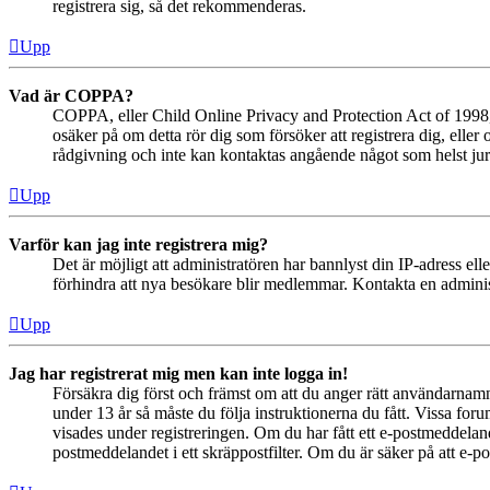
registrera sig, så det rekommenderas.
Upp
Vad är COPPA?
COPPA, eller Child Online Privacy and Protection Act of 1998, ä
osäker på om detta rör dig som försöker att registrera dig, eller
rådgivning och inte kan kontaktas angående något som helst juri
Upp
Varför kan jag inte registrera mig?
Det är möjligt att administratören har bannlyst din IP-adress el
förhindra att nya besökare blir medlemmar. Kontakta en administ
Upp
Jag har registrerat mig men kan inte logga in!
Försäkra dig först och främst om att du anger rätt användarna
under 13 år så måste du följa instruktionerna du fått. Vissa for
visades under registreringen. Om du har fått ett e-postmeddeland
postmeddelandet i ett skräppostfilter. Om du är säker på att e-p